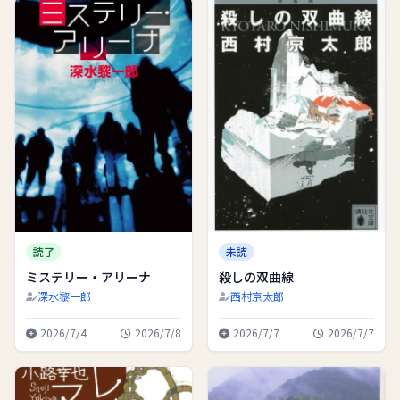
読了
未読
ミステリー・アリーナ
殺しの双曲線
深水黎一郎
西村京太郎
2026/7/4
2026/7/8
2026/7/7
2026/7/7