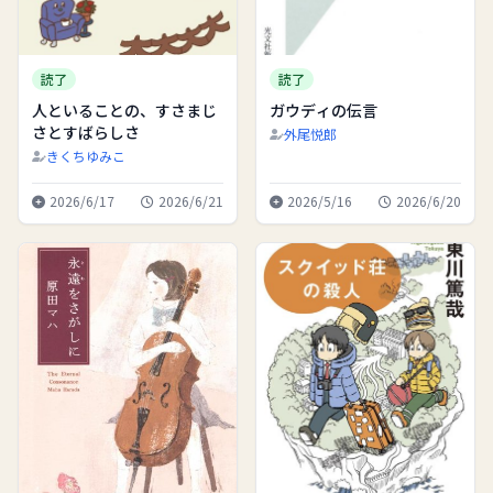
読了
読了
人といることの、すさまじ
ガウディの伝言
さとすばらしさ
外尾悦郎
きくちゆみこ
2026/6/17
2026/6/21
2026/5/16
2026/6/20