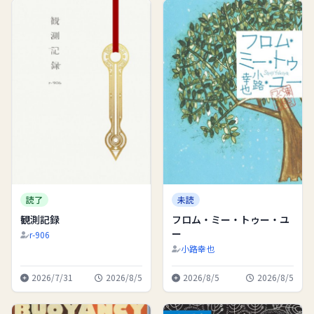
読了
未読
観測記録
フロム・ミー・トゥー・ユ
ー
r-906
小路幸也
2026/7/31
2026/8/5
2026/8/5
2026/8/5