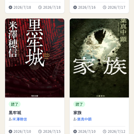
2026/7/18
2026/7/18
2026/7/16
2026/7/17
読了
読了
黒牢城
家族
米澤穂信
葉真中顕
2026/7/10
2026/7/15
2026/7/10
2026/7/12