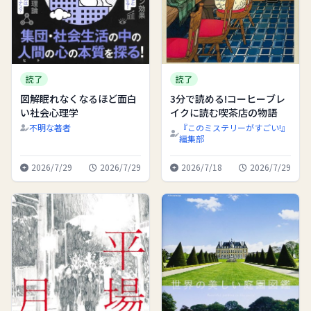
読了
読了
図解眠れなくなるほど面白
3分で読める!コーヒーブレ
い社会心理学
イクに読む喫茶店の物語
不明な著者
『このミステリーがすごい!』
編集部
2026/7/29
2026/7/29
2026/7/18
2026/7/29