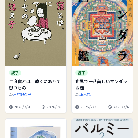
読了
読了
二度寝とは、遠くにありて
世界で一番美しいマンダラ
想うもの
図鑑
津村記久子
正木晃
2026/7/4
2026/7/6
2026/7/4
2026/7/6