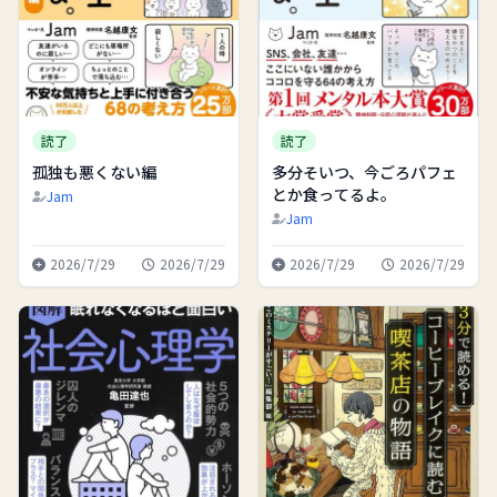
読了
読了
孤独も悪くない編
多分そいつ、今ごろパフェ
とか食ってるよ。
Jam
Jam
2026/7/29
2026/7/29
2026/7/29
2026/7/29