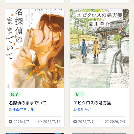
読了
読了
名探偵のままでいて
エピクロスの処方箋
小西マサテル
夏川草介
2026/7/7
2026/7/10
2026/7/7
2026/7/9