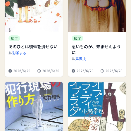
読了
読了
あのひとは蜘蛛を潰せない
悪いものが、来ませんよう
に
彩瀬まる
芦沢央
2026/6/20
2026/6/30
2026/6/20
2026/6/28