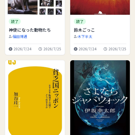
読了
読了
神使になった動物たち
鈴木ごっこ
福田博通
木下半太
2026/7/24
2026/7/25
2026/7/24
2026/7/25