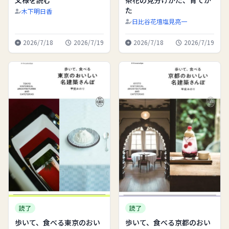
文様を読む
茶花の見分けかた、育てか
た
木下明日香
日比谷花壇塩見亮一
2026/7/18
2026/7/19
2026/7/18
2026/7/19
読了
読了
歩いて、食べる東京のおい
歩いて、食べる京都のおい