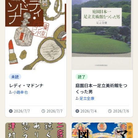
未読
読了
レディ・マドンナ
庭園日本一足立美術館をつ
くった男
小路幸也
足立全康
2026/7/7
2026/7/7
2026/7/4
2026/7/6