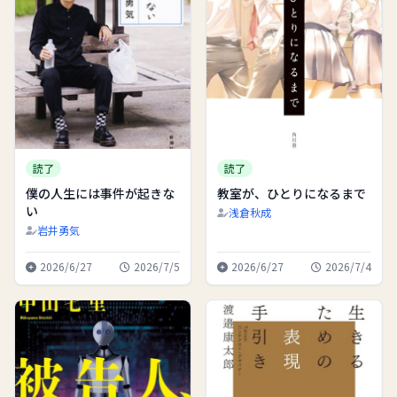
読了
読了
僕の人生には事件が起きな
教室が、ひとりになるまで
い
浅倉秋成
岩井勇気
2026/6/27
2026/7/5
2026/6/27
2026/7/4