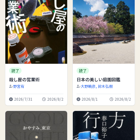
読了
読了
殺し屋の営業術
日本の美しい庭園図鑑
野宮有
大野暁彦, 鈴木弘樹
2026/7/31
2026/8/2
2026/8/1
2026/8/2