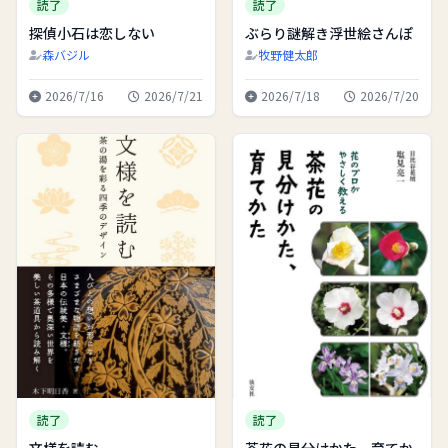
読了
読了
探偵小石は恋しない
ぶらり謎解き浮世絵さんぽ
森バジル
牧野健太郎
2026/7/16
2026/7/21
2026/7/18
2026/7/20
読了
読了