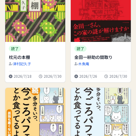
読了
読了
枕元の本棚
金田一耕助の間取り
津村記久子
木魚庵
2026/7/18
2026/7/30
2026/7/26
2026/7/30