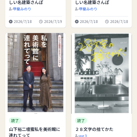
しい名建築さんぽ
しい名建築さんぽ
甲斐みのり
甲斐みのり
2026/7/18
2026/7/19
2026/7/18
2026/7/18
読了
読了
山下裕二壇蜜私を美術館に
２８文字の捨てかた
連れてって
yur.3