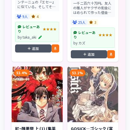
ンテーニュの『エセー』
一千二百六十万円。友人
に似ている。そしてその
の雅人がヤクザの街金に
味わいは簡潔で的確だ。
はめられて作った借金を
一見無造作に書かれてい
9人
4
返すため、大胆な偽札造
るが、いずれも人生の達
りを二人で実行しようと
25人
3
人による達意の文章と呼
する道郎・22歳。パソコ
レビューあ
★★★★
ぶに足る。時の流れに耐
ンや機械に詳しい彼なら
り
レビューあ
えて連綿と読みつがれて
★★★★
ではのアイデアで、大金
by taka_aki
り
き...
入手まであと一歩と迫
by カズ
っ...
追加
追加
53.4%
53.1%
紅~醜悪祭 上 (1) (集英
GOSICK―ゴシック (富