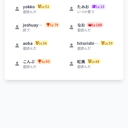
オーソドックスな密室殺人と暗号解読ミステリー。
yokko
たみお
Lv.52
Lv.23
昔読んだ
いつか買う
abt
Lv.22
joshuaymns
なお
Lv.79
Lv.168
読了
昔読んだ
aoba
hitorishizuka
Lv.56
Lv.59
昔読んだ
昔読んだ
こんぶ
紅美
Lv.93
Lv.68
昔読んだ
昔読んだ
にょりたん
とくゆき
Lv.116
Lv.57
昔読んだ
読了
Naoya
nanaco
Lv.56
Lv.47
昔読んだ
読了
a3h2m3
blsk
Lv.64
Lv.191
昔読んだ
読了