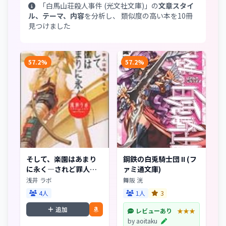
「白馬山荘殺人事件 (光文社文庫)」の
文章スタイ
ル、テーマ、内容
を分析し、 類似度の高い本を10冊
見つけました
57.2%
57.2%
そして、楽園はあまり
鋼鉄の白兎騎士団 II (フ
に永く―されど罪人は
ァミ通文庫)
竜と踊る〈5〉 (角川ス
浅井 ラボ
舞阪 洸
ニーカー文庫)
4人
1人
3
追加
レビューあり
★★★
by aoitaku