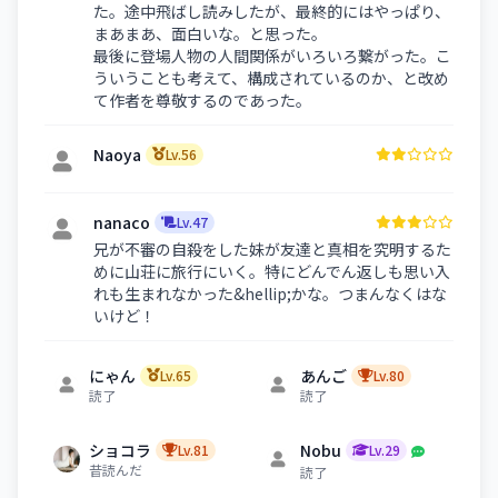
た。途中飛ばし読みしたが、最終的にはやっぱり、
まあまあ、面白いな。と思った。
最後に登場人物の人間関係がいろいろ繋がった。こ
ういうことも考えて、構成されているのか、と改め
て作者を尊敬するのであった。
Naoya
Lv.56
nanaco
Lv.47
兄が不審の自殺をした妹が友達と真相を究明するた
めに山荘に旅行にいく。特にどんでん返しも思い入
れも生まれなかった&hellip;かな。つまんなくはな
いけど！
a3h2m3
Lv.64
にゃん
あんご
Lv.65
Lv.80
読了
マザーグースの解読は難しかったです。最後の二転
読了
三転する内容には圧巻でした。
ショコラ
Nobu
Lv.81
Lv.29
昔読んだ
黒井太陽
読了
Lv.18