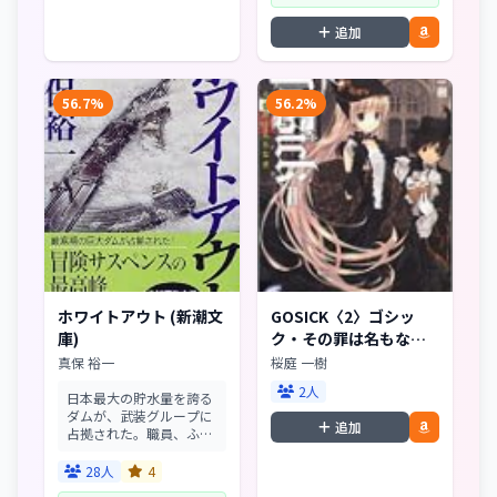
追加
56.7%
56.2%
ホワイトアウト (新潮文
GOSICK〈2〉ゴシッ
庫)
ク・その罪は名もなき
(富士見ミステリー文庫)
真保 裕一
桜庭 一樹
2人
日本最大の貯水量を誇る
ダムが、武装グループに
追加
占拠された。職員、ふも
との住民を人質に、要求
は50億円。残された時間
28人
4
は24時間!荒れ狂う吹雪