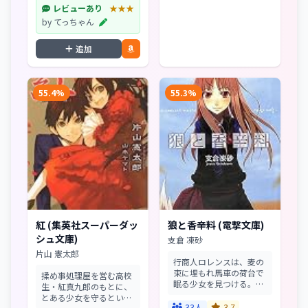
をついて、ひとりの男が
レビューあり
★★★
敢然と立ち上がる。同僚
by てっちゃん
と、かつて自分の過失...
追加
55.4%
55.3%
紅 (集英社スーパーダッ
狼と香辛料 (電撃文庫)
シュ文庫)
支倉 凍砂
片山 憲太郎
行商人ロレンスは、麦の
束に埋もれ馬車の荷台で
揉め事処理屋を営む高校
眠る少女を見つける。少
生・紅真九郎のもとに、
女は狼の耳と尻尾を有し
とある少女を守るという
た美しい娘で、自らを豊
33人
3.7