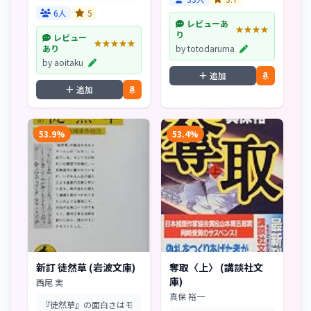
依頼が舞い込んできた。
作を司る神ホロと名乗っ
少女の名は、九鳳院紫。
6人
5
た。「わっちは神と呼ば
世界屈指の大財閥の御令
レビューあ
★★★★
れていたがよ。わっちゃ
嬢。詳しい事情を聞かさ
り
レビュー
あホロ以外の何者でもな
★★★★★
れぬまま、真九郎は紫と
あり
by totodaruma
い...
の共同生活を開始。彼女
by aoitaku
の...
追加
追加
53.9%
53.4%
新訂 徒然草 (岩波文庫)
奪取〈上〉 (講談社文
庫)
西尾 実
真保 裕一
『徒然草』の面白さはモ