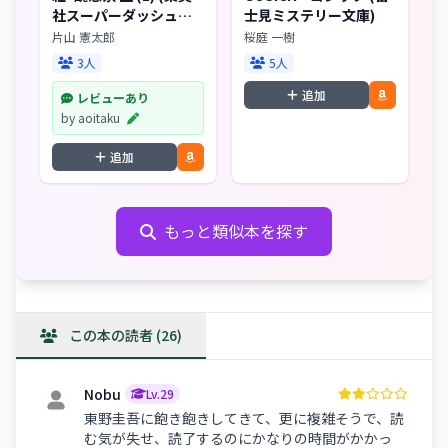
社スーパーダッシュ文
士見ミステリー文庫)
庫 か 9-6)
片山 憲太郎
桜庭 一樹
3人
5人
追加
レビューあり
by aoitaku
追加
もっと類似本を探す
この本の読者 (26)
Nobu
Lv.29
東野圭吾に飽き飽きしてきて、更に複雑そうで、読
む気が失せ、読了するのにかなりの時間がかかっ