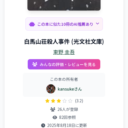
この本に似た10冊のAI推薦あり
白馬山荘殺人事件 (光文社文庫)
東野 圭吾
みんなの評価・レビューを見る
この本の所有者
kansukeさん
(3.2)
26人が登録
82回参照
2025年8月18日に更新