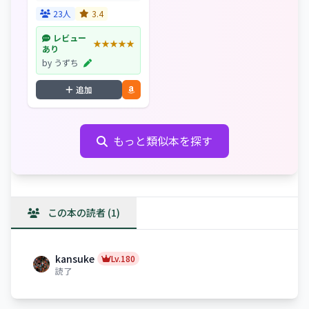
の仕方......眠っていた脳
がグングン動き出す茂木
23人
3.4
式勉強法!
レビュー
★★★★★
あり
by うずち
追加
もっと類似本を探す
この本の読者 (1)
kansuke
Lv.180
読了