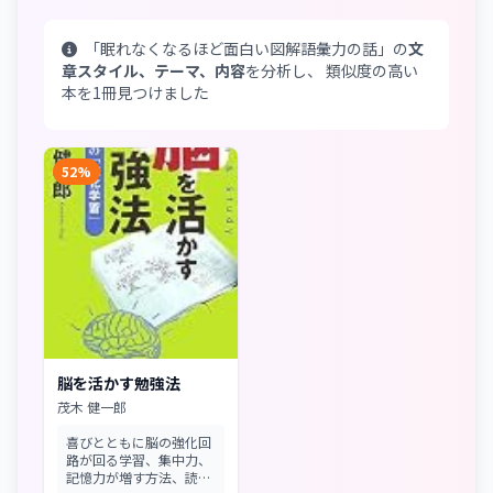
「眠れなくなるほど面白い図解語彙力の話」の
文
章スタイル、テーマ、内容
を分析し、 類似度の高い
本を1冊見つけました
52%
脳を活かす勉強法
茂木 健一郎
喜びとともに脳の強化回
路が回る学習、集中力、
記憶力が増す方法、読書