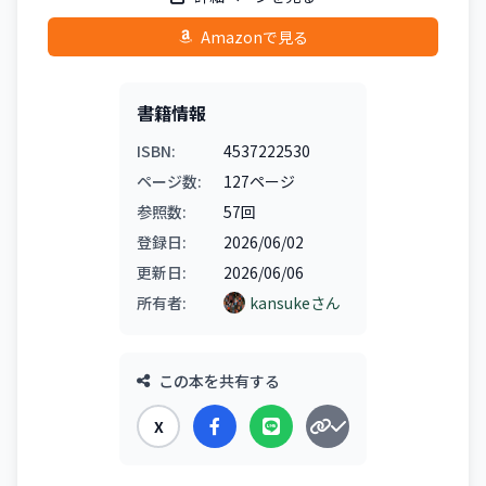
Amazonで見る
書籍情報
ISBN:
4537222530
ページ数:
127ページ
参照数:
57回
登録日:
2026/06/02
更新日:
2026/06/06
所有者:
kansukeさん
この本を共有する
X