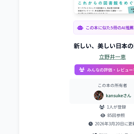
この本に似た5冊のAI推
新しい、美しい日本の
立野井一恵
みんなの評価・レビュー
この本の所有者
kansukeさん
1人が登録
85回参照
2026年3月20日に更