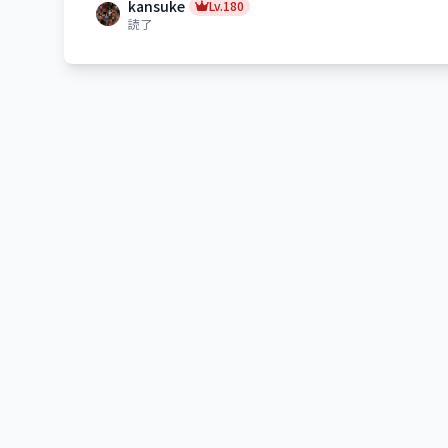
kansuke
Lv.180
読了