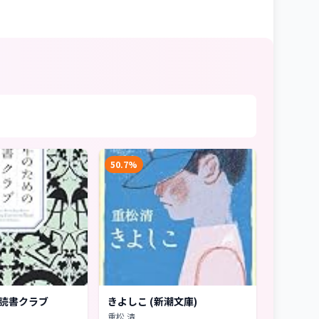
50.7%
読書クラブ
きよしこ (新潮文庫)
重松 清