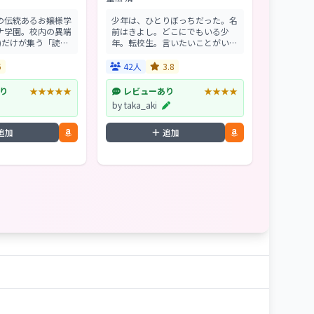
の伝統あるお嬢様学
少年は、ひとりぼっちだった。名
ナ学園。校内の異端
前はきよし。どこにでもいる少
)だけが集う「読書
年。転校生。言いたいことがいつ
、長きにわたって語
も言えずに、悔しかった。思った
密の“クラブ誌”があ
ことを何でも話せる友だちが欲し
5
42人
3.8
は学園史上抹消され
かった。そんな友だちは夢の中の
...
世界にしかいないことを...
り
★★★★★
レビューあり
★★★★
by taka_aki
追加
追加