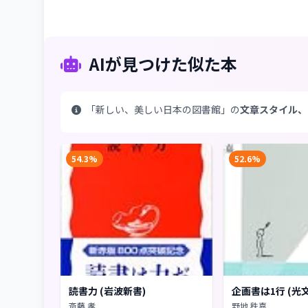
AIが見つけた似た本
「新しい、美しい日本の図書館」の
文章スタイル、
54.3%
52.6%
読書力 (岩波新書)
企画書は1行 (光
斎藤 孝
野地 秩嘉