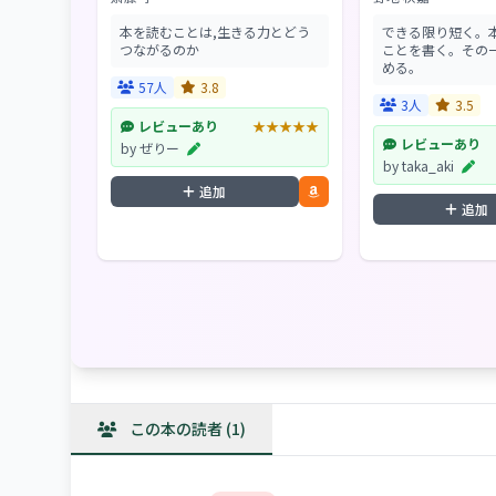
本を読むことは,生きる力とどう
できる限り短く。
つながるのか
ことを書く。その
める。
57人
3.8
3人
3.5
レビューあり
★★★★★
レビューあり
by ぜりー
by taka_aki
追加
追加
この本の読者 (1)