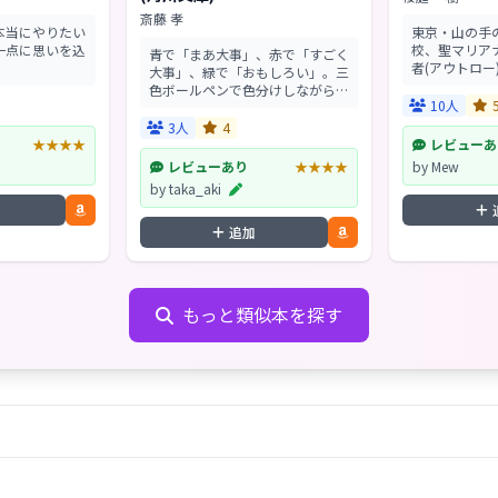
斎藤 孝
本当にやりたい
東京・山の手
一点に思いを込
校、聖マリア
青で「まあ大事」、赤で「すごく
者(アウトロー
大事」、緑で「おもしろい」。三
クラブ」には
色ボールペンで色分けしながら文
り継がれる秘
10人
章に向き合うことは、シンプル且
った。そこに
つ誰にでもできる読書法。最も簡
3人
4
た数々の珍事件が
単な、脳を鍛えるトレーニングツ
★★★★
レビューあ
ールだ。カチカチとボ...
レビューあり
★★★★
by Mew
by taka_aki
追加
もっと類似本を探す