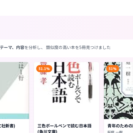
テーマ、内容
を分析し、 類似度の高い本を5冊見つけました
51.1%
51%
文社新書)
三色ボールペンで読む日本語
青年のための
(角川文庫)
桜庭 一樹