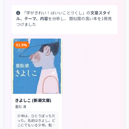
「字がきれい！はいいことづくし」の
文章スタイ
ル、テーマ、内容
を分析し、 類似度の高い本を1冊見
つけました
51.9%
きよしこ (新潮文庫)
重松 清
少年は、ひとりぼっちだ
った。名前はきよし。ど
こにでもいる少年。転校