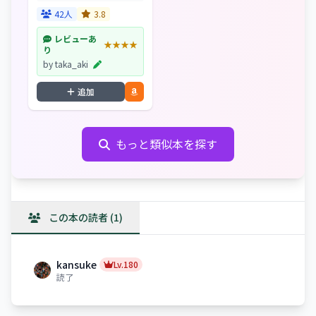
生。言いたいことがいつ
も言えずに、悔しかっ
42人
3.8
た。思ったことを何でも
話せる友だちが欲しかっ
レビューあ
★★★★
た。そんな友だちは夢の
り
中の世界にしかいないこ
by taka_aki
とを...
追加
もっと類似本を探す
この本の読者 (1)
kansuke
Lv.180
読了