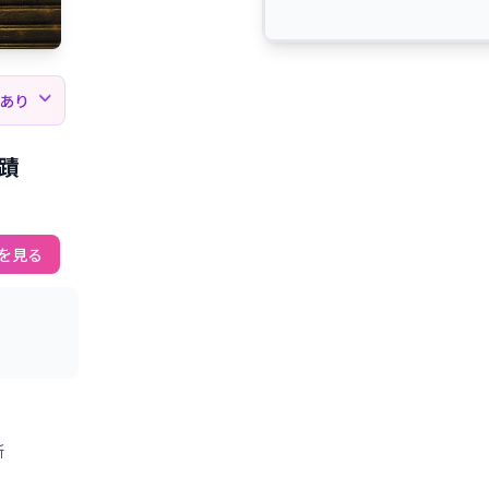
薦あり
蹟
を見る
新