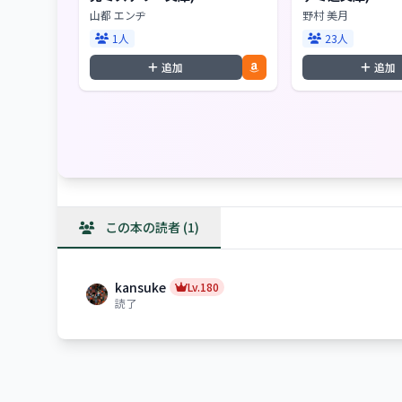
山都 エンヂ
野村 美月
1人
23人
追加
追加
この本の読者 (1)
kansuke
Lv.180
読了