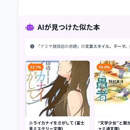
AIが見つけた似た本
「ナミヤ雑貨店の奇蹟」の
文章スタイル、テーマ、
52.7%
50.8%
ニライカナイをさがして (富士
“文学少女”と繋が
見ミステリー文庫)
ァミ通文庫)