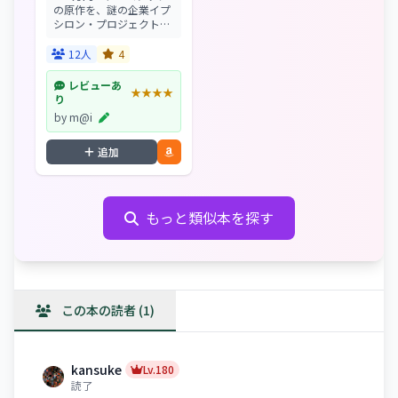
の原作を、謎の企業イプ
シロン・プロジェクトに
売却した上杉彰彦。その
原作をもとにしたヴァー
12人
4
チャルリアリティ・シス
テム『クライン2』の制
レビューあ
★★★★
作に関わることに。美少
り
女・梨紗と、ゲーマー
by m@i
と...
追加
もっと類似本を探す
この本の読者 (1)
kansuke
Lv.180
読了