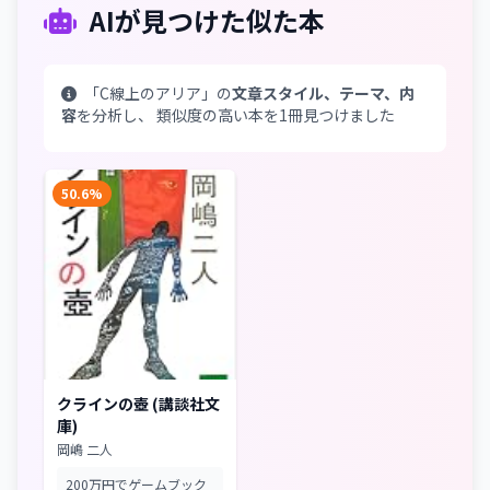
AIが見つけた似た本
「C線上のアリア」の
文章スタイル、テーマ、内
容
を分析し、 類似度の高い本を1冊見つけました
50.6%
クラインの壺 (講談社文
庫)
岡嶋 二人
200万円でゲームブック