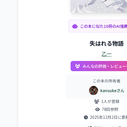
この本に似た10冊のAI推
失はれる物語
乙一
みんなの評価・レビュー
この本の所有者
kansukeさん
1人が登録
78回参照
2025年12月2日に更