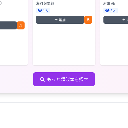
)
海羽 超史郎
麻生 幾
1人
3人
追加
もっと類似本を探す