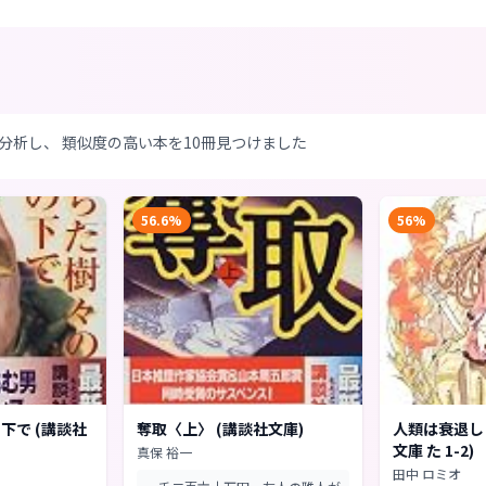
分析し、 類似度の高い本を10冊見つけました
56.6%
56%
下で (講談社
奪取〈上〉 (講談社文庫)
人類は衰退しま
文庫 た 1-2)
真保 裕一
田中 ロミオ