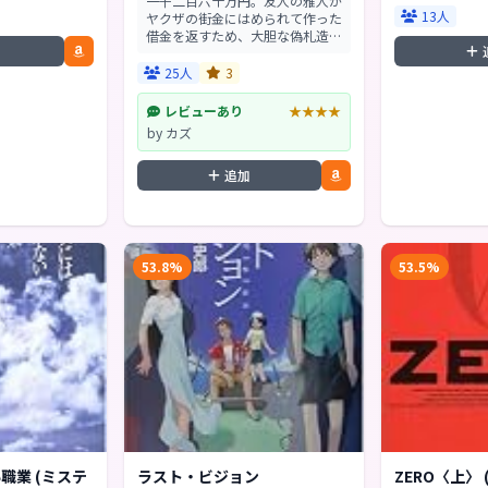
一千二百六十万円。友人の雅人が
13人
ヤクザの街金にはめられて作った
借金を返すため、大胆な偽札造り
を二人で実行しようとする道郎・
22歳。パソコンや機械に詳しい
25人
3
彼ならではのアイデアで、大金入
手まであと一歩と迫っ...
レビューあり
★★★★
by カズ
追加
53.8%
53.5%
職業 (ミステ
ラスト・ビジョン
ZERO〈上〉