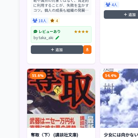
恥や減点の対象ではなく、肯定的
4人
に利用することが、失敗を生かす
コツ。個人の成長も組織の発展
追加
も、失敗とのつきあい方で大きく
違う。さらに新たな創造のヒント
18人
4
になり、大きな事故を未然に防ぐ
方法も示される―。「失...
レビューあり
★★★★
by taka_aki
追加
55.6%
54.4%
奪取〈下〉 (講談社文庫)
少女には向かない