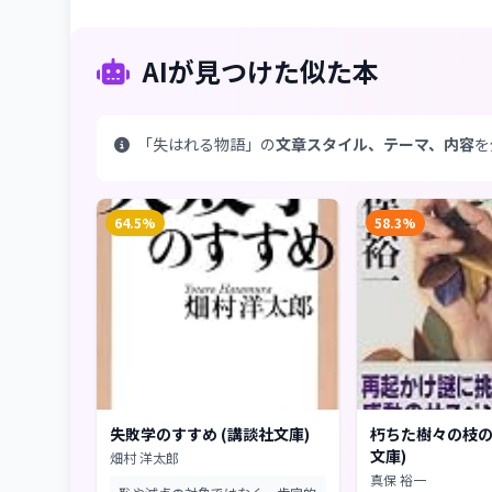
AIが見つけた似た本
「失はれる物語」の
文章スタイル、テーマ、内容
を
64.5%
58.3%
失敗学のすすめ (講談社文庫)
朽ちた樹々の枝の
文庫)
畑村 洋太郎
真保 裕一