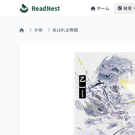
ReadNest
ホーム
発見
本棚
失はれる物語