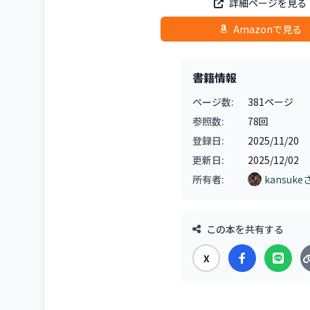
詳細ページを見る
Amazonで見る
書籍情報
ページ数:
381ページ
参照数:
78回
登録日:
2025/11/20
更新日:
2025/12/02
所有者:
kansuke
この本を共有する
X