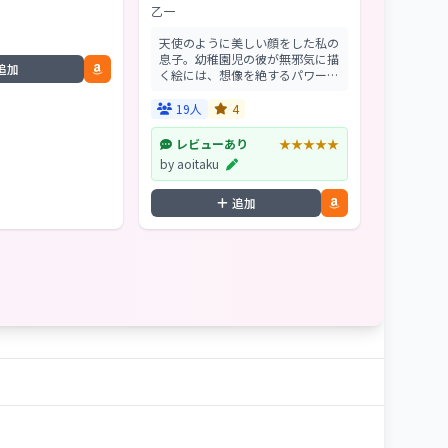
乙一
天使のように美しい顔をした私の
息子。幼稚園児の彼が無邪気に描
追加
く絵には、想像を絶するパワーが
あった。そしてある日―。乙一の
傑作「この子の絵は未完成」をは
19人
4
じめ、恩田陸、北村薫、岩井志麻
子ら、新感覚小説の旗...
レビューあり
★★★★★
by aoitaku
追加