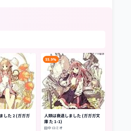
55.9%
した 2 (ガガガ
人類は衰退しました (ガガガ文
庫 た 1-1)
田中 ロミオ