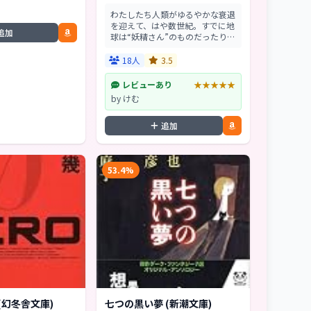
わたしたち人類がゆるやかな衰退
を迎えて、はや数世紀。すでに地
追加
球は“妖精さん”のものだったりし
ます。平均身長10センチで3頭
身、高い知能を持ち、お菓子が大
18人
3.5
好きな妖精さんたち。わたしは、
そんな妖精さんと人...
レビューあり
★★★★★
by けむ
追加
53.4%
 (幻冬舎文庫)
七つの黒い夢 (新潮文庫)