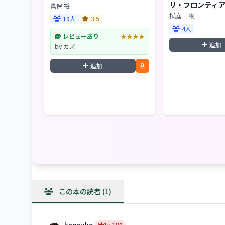
リ・フロンティア
真保 裕一
桜庭 一樹
19人
3.5
4人
レビューあり
★★★★
追加
by カズ
追加
この本の読者 (1)
Lv.180