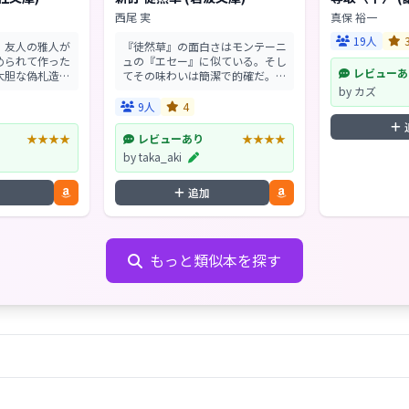
西尾 実
真保 裕一
19人
。友人の雅人が
『徒然草』の面白さはモンテーニ
められて作った
ュの『エセー』に似ている。そし
レビューあ
大胆な偽札造り
てその味わいは簡潔で的確だ。一
うとする道郎・
見無造作に書かれているが、いず
by カズ
機械に詳しい
れも人生の達人による達意の文章
9人
4
デアで、大金入
と呼ぶに足る。時の流れに耐えて
...
連綿と読みつがれてき...
★★★★
レビューあり
★★★★
by taka_aki
追加
もっと類似本を探す