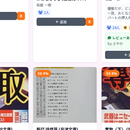
ー文庫)
桜庭 一樹
優雅だが、ど
2人
一見、おとな
パートの押入
追加
臭。家族の愛
はならない、
24人
あるのか?こ
た父娘の過去に
レビューあ
by さやか
50.9%
50.8%
社文庫)
新訂 徒然草 (岩波文庫)
奪取〈下〉 (