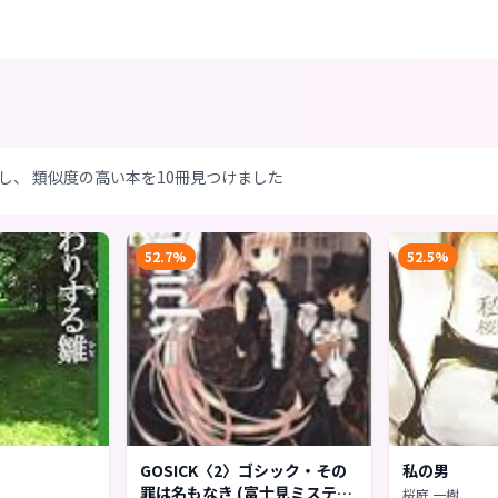
し、 類似度の高い本を10冊見つけました
52.7%
52.5%
GOSICK〈2〉ゴシック・その
私の男
罪は名もなき (富士見ミステリ
桜庭 一樹