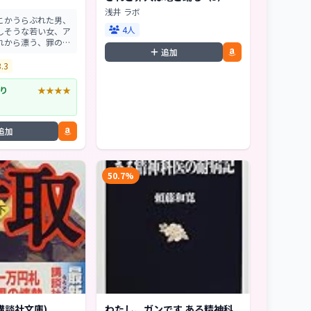
(角川スニーカー文庫)
浅井 ラボ
こかうらぶれた男、
4人
しそうな若い女、ア
れから漂う、罪の異
追加
とはなにか、超えて
人と獣の境はどこに
3.3
の世の裂け目に堕ち
遡る―...
り
★★★★
追加
50.7%
講談社文庫)
わたし、ガンです ある精神科