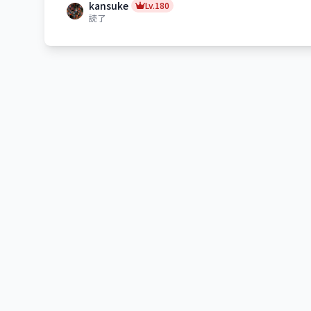
kansuke
Lv.180
読了