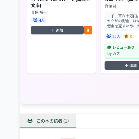
文庫)
真保 裕一
真保 裕一
一千二百六十万円
4人
ヤクザの街金には
借金を返すため、
追加
を二人で実行しよ
22歳。パソコンや
25人
3
彼ならではのアイ
手まであと一歩と迫っ
レビューあり
by カズ
追加
この本の読者 (1)