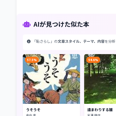
AIが見つけた似た本
「恥さらし」の
文章スタイル、テーマ、内容
を分析
57.5%
54.6%
うそうそ
遠まわりする雛
畠中 恵
米澤 穂信