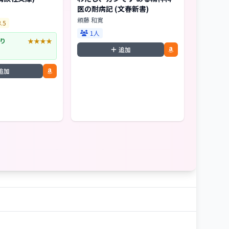
医の耐病記 (文春新書)
頼藤 和寛
3.5
1人
り
★★★★
追加
追加