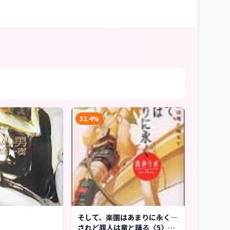
52.4%
そして、楽園はあまりに永く―
されど罪人は竜と踊る〈5〉