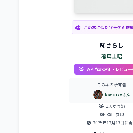
この本に似た10冊のAI推
恥さらし
稲葉圭昭
みんなの評価・レビュー
この本の所有者
kansukeさん
1人が登録
38回参照
2025年12月13日に