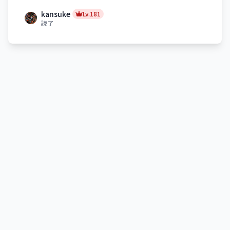
kansuke
Lv.181
読了