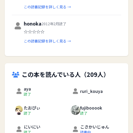
この読書記録を詳しく見る →
honoka
2012年2月読了
☆☆☆☆☆
この読書記録を詳しく見る →
この本を読んでいる人（209人）
aya
ruri_kouya
読了
たおぴぃ
fujibooook
読了
読了
にいにい
こさかいじゅん
読了
読書中