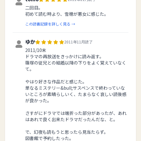
二回目。
初めて読む時より、雪穂が悪女に感じた。
この読書記録を詳しく見る →
ゆか
2011年11月読了
2011/10末
ドラマの再放送をきっかけに読み返す。
篠塚の従兄との結婚以降の下りをよく覚えていなく
て。
やはり好きな作品だと感じた。
単なるミステリー&bull;サスペンスで終わっていな
いところが素晴らしいく、たまらなく哀しい読後感
が良かった。
さすがにドラマでは端折った部分があったが、あれ
はあれで良く出来たドラマだったんだな、と。
で、幻夜も読もうと思ったら見当たらず。
図書館で予約したった。