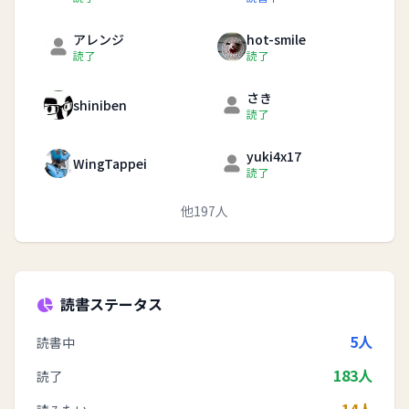
アレンジ
hot-smile
読了
読了
さき
shiniben
読了
yuki4x17
WingTappei
読了
他197人
読書ステータス
5人
読書中
183人
読了