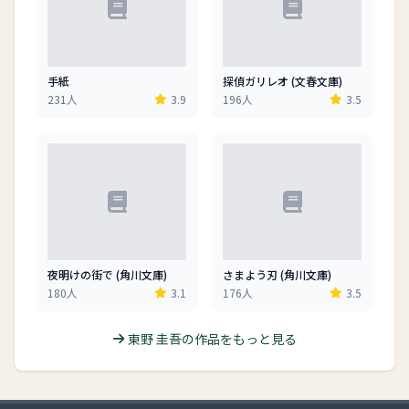
手紙
探偵ガリレオ (文春文庫)
231人
3.9
196人
3.5
夜明けの街で (角川文庫)
さまよう刃 (角川文庫)
180人
3.1
176人
3.5
東野 圭吾の作品をもっと見る