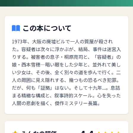
この本について
1973年、大阪の廃墟ビルで一人の質屋が殺され
た。容疑者は次々に浮かぶが、結局、事件は迷宮入
りする。被害者の息子・桐原亮司と、「容疑者」の
娘・西本雪穂―暗い眼をした少年と、並外れて美し
い少女は、その後、全く別々の道を歩んで行く。二
人の周囲に見え隠れする、幾つもの恐るべき犯罪。
だが、何も「証拠」はない。そして十九年...。息詰
まる精緻な構成と、叙事詩的スケール。心を失った
人間の悲劇を描く、傑作ミステリー長篇。