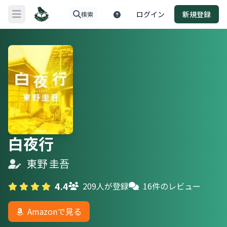
ログイン
新規登録
検索
メニューを開く
白夜行
東野 圭吾
4.4
209人が登録
16件のレビュー
Amazonで見る