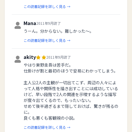
この読書記録を詳しく見る →
Mana
2011年9月読了
うーん。分からない。難しかった～。
この読書記録を詳しく見る →
akity
2011年9月読了
やはり東野圭吾は苦手だ。
仕掛けが割と最初のほうで安易にわかってしまう。
主人公2人の主観が一切出てこず、周辺の人々によ
って人格や関係性を描き出すことには成功している
けど、早い段階で2人の関連を示唆するような描写
が度々出てくるので、もったいない。
せめて後半過ぎるまで隠しておけば、驚きが残るの
に。
良くも悪くも客観視の小説。
この読書記録を詳しく見る →