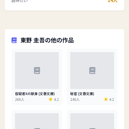
14人
読みたい
東野 圭吾の他の作品
容疑者Xの献身 (文春文庫)
秘密 (文春文庫)
266人
4.2
240人
4.2