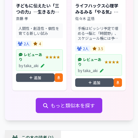
子どもに伝えたい「三
ライフハックス心理学
つの力」―生きる力を
みるみる「やる気」と
鍛える (NHKブックス)
「時間」を引き出す43
斎藤 孝
佐々木 正悟
の方法
人間性・創造性・個性を
手帳はビッシリ予定で埋
育てる新しい試み
める→脳と「時間野」、
スケジュール帳には予定
と「実績」をつける
2人
4
→「認知的不協和」、続
2人
3.5
けたい習慣は「快楽漬
レビューあ
★★★★
け」にする→「パブロフ
り
レビューあ
★★★★
の犬」。ビジネスに効く
り
by taka_aki
テクニックとその心理を
by taka_aki
一挙公開...
追加
追加
もっと類似本を探す
この本の読者 (1)