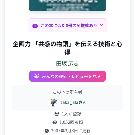
この本に似た8冊のAI推薦あり
企画力 「共感の物語」を伝える技術と心
得
田坂 広志
みんなの評価・レビューを見る
この本の所有者
taka_akiさん
1人が登録
1,052回参照
2007年3月8日に更新