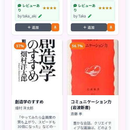
レビューあ
レビューあ
★★★★
★★★★
り
り
by taka_aki
by Taka
追加
追加
57%
56.7%
創造学のすすめ
コミュニケーション力
(岩波新書)
畑村 洋太郎
斎藤 孝
「やってみたら企画案の
質も上がり、スピードも
豊かな会話、クリエイテ
30倍になった」などの声
ィブな議論は、どのよう