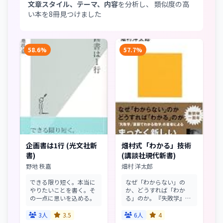
文章スタイル、テーマ、内容
を分析し、 類似度の高
い本を8冊見つけました
58.6%
57.7%
企画書は1行 (光文社新
畑村式「わかる」技術
書)
(講談社現代新書)
野地 秩嘉
畑村 洋太郎
できる限り短く。本当に
なぜ「わからない」の
やりたいことを書く。そ
か、どうすれば「わか
の一点に思いを込める。
る」のか。『失敗学』
『直観でわかる数学』の
著者によるまったく新し
3人
3.5
6人
4
い知的生産の技術。