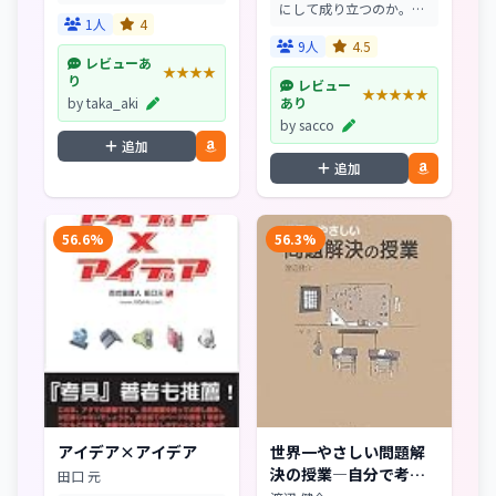
続々!創造力が飛躍的にア
にして成り立つのか。話
ップするアウトプット型
1人
4
の流れをつかむ「文脈
創造法。
力」や基盤としての身体
9人
4.5
の重要性を強調しつつ、
レビューあ
★★★★
生きいきとしたコミュニ
り
レビュー
★★★★★
ケーションの可能性を考
by taka_aki
あり
える。メモとマッピン
by sacco
グ、頷...
追加
追加
56.6%
56.3%
アイデア×アイデア
世界一やさしい問題解
決の授業―自分で考
田口 元