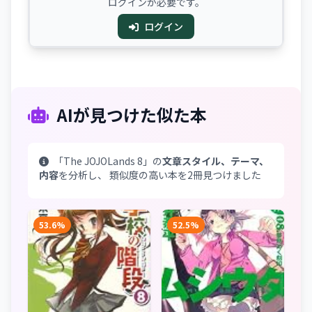
ログインが必要です。
ログイン
AIが見つけた似た本
「The JOJOLands 8」の
文章スタイル、テーマ、
内容
を分析し、 類似度の高い本を2冊見つけました
53.6%
52.5%