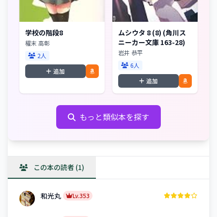
学校の階段8
ムシウタ 8 (8) (角川ス
ニーカー文庫 163-28)
櫂末 高彰
岩井 恭平
2人
6人
追加
追加
もっと類似本を探す
この本の読者 (1)
和光丸
Lv.353