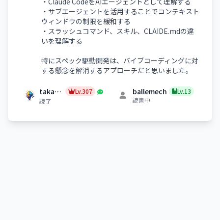
・Claude CodeをAIエージェントとして理解する
・サブエージェントを活用することでコンテキスト
ウィンドウの制限を緩和する
・スラッシュコマンド、スキル、CLAIDE.mdの違
いを理解する
特にスペック駆動開発は、バイブコーディングに対
する懸念を解消するアプローチだと思いました。
taka_aki
ballemech
Lv.307
Lv.13
読書中
読了