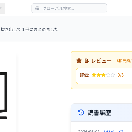
を抜き出して１冊にまとめました
📝 レビュー
（和光丸
評価:
3/5
読書履歴
2026/06/01
141ページ