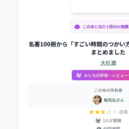
この本に似た1冊のAI推
名著100冊から「すごい時間のつかい
まとめました
大杉潤
みんなの評価・レビュー
この本の所有者
和光丸さん
(3.0)
1人が登録
65回参照