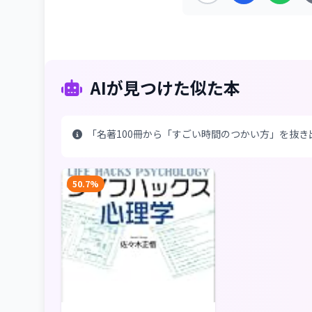
AIが見つけた似た本
「名著100冊から「すごい時間のつかい方」を抜
50.7%