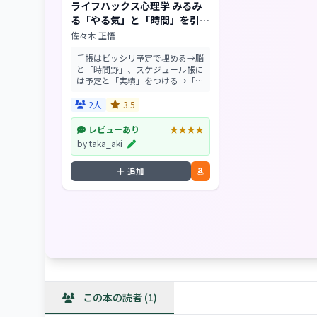
ライフハックス心理学 みるみ
る「やる気」と「時間」を引き
出す43の方法
佐々木 正悟
手帳はビッシリ予定で埋める→脳
と「時間野」、スケジュール帳に
は予定と「実績」をつける→「認
知的不協和」、続けたい習慣は
「快楽漬け」にする→「パブロフ
2人
3.5
の犬」。ビジネスに効くテクニッ
クとその心理を一挙公開...
レビューあり
★★★★
by taka_aki
追加
この本の読者 (1)