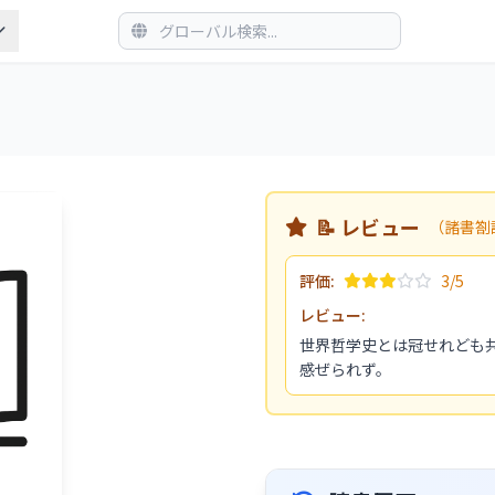
📝 レビュー
（諸書劄
評価:
3/5
レビュー:
世界哲学史とは冠せれども
感ぜられず。