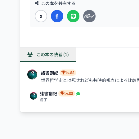
この本を共有する
X
この本の読者 (1)
諸書劄記
Lv.88
世界哲学史とは冠せれども共時的視点による比較
諸書劄記
Lv.88
読了