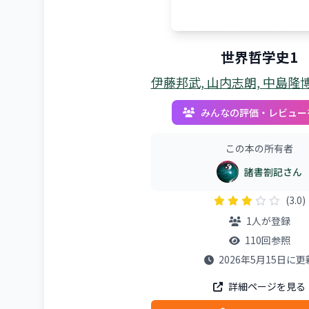
世界哲学史1
伊藤邦武, 山内志朗, 中島隆博
みんなの評価・レビュー
この本の所有者
諸書劄記さん
(3.0)
1人が登録
110回参照
2026年5月15日に更
詳細ページを見る