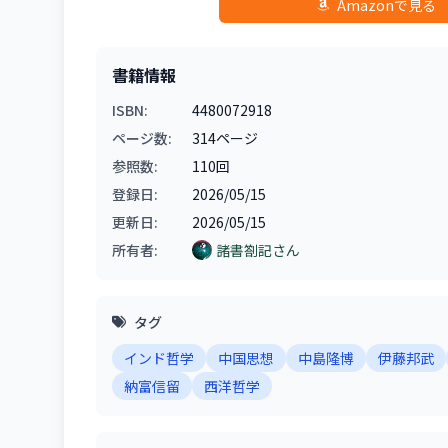
Amazonで見る
書籍情報
ISBN:
4480072918
ページ数:
314ページ
参照数:
110回
登録日:
2026/05/15
更新日:
2026/05/15
所有者:
諸書劄記さん
タグ
インド哲学
中国思想
中島隆博
伊藤邦武
納富信留
西洋哲学