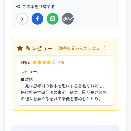
この本を共有する
X
📝 レビュー
（諸書劄記さんのレビュー）
評価:
4/5
レビュー:
■雑感
一見は思考術の教本を思はする書名なれども、
是は社会学研究法の書ぞ。研究上陥り易き過謬
の種々を挙ぐるを以て学徒を警めむとせり。