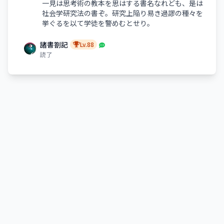
一見は思考術の教本を思はする書名なれども、是は
社会学研究法の書ぞ。研究上陥り易き過謬の種々を
挙ぐるを以て学徒を警めむとせり。
諸書劄記
Lv.88
読了