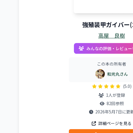
強殖装甲ガイバー(2
高屋 良樹
みんなの評価・レビュー
この本の所有者
和光丸さん
(5.0)
1人が登録
82回参照
2026年5月7日に更
詳細ページを見る