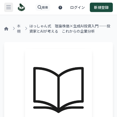
ログイン
新規登録
検索
メニューを開く
本
はっしゃん式 理論株価×生成AI投資入門 ──投
棚
資家とAIが考える これからの企業分析