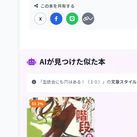
この本を共有する
X
AIが見つけた似た本
「生徒会にも穴はある！（１０）」の
文章スタイル
53.2%