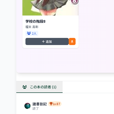
学校の階段8
櫂末 高彰
2人
追加
この本の読者 (1)
諸書劄記
Lv.87
読了