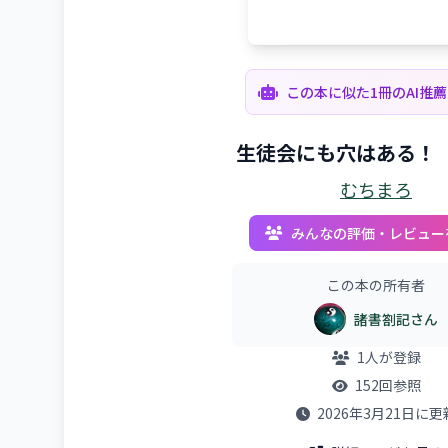
この本に似た1冊のAI推
生徒会にも穴はある！
むちまろ
みんなの評価・レビュー
この本の所有者
諸書劄記さん
1人が登録
152回参照
2026年3月21日に更