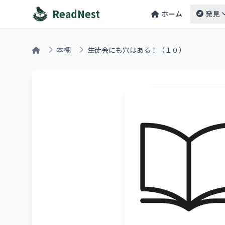
ReadNest
ホーム
発見
本棚
生徒会にも穴はある！（１０）