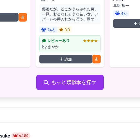
真保 裕一
優雅だが、どこかうらぶれた男、
4人
一見、おとなしそうな若い女、ア
パートの押入れから漂う、罪の異
臭。家族の愛とはなにか、超えて
はならない、人と獣の境はどこに
24人
3.3
あるのか?この世の裂け目に堕ち
た父娘の過去に遡る―...
レビューあり
★★★★
by さやか
追加
もっと類似本を探す
suke
Lv.180