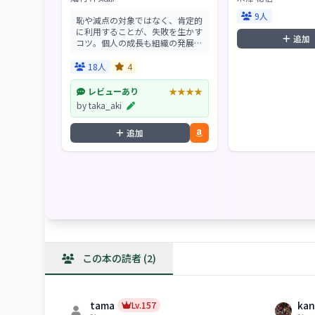
9人
恥や減点の対象ではなく、肯定的
に利用することが、失敗を生かす
追加
コツ。個人の成長も組織の発展
も、失敗とのつきあい方で大きく
違う。さらに新たな創造のヒント
18人
4
になり、大きな事故を未然に防ぐ
方法も示される―。「失...
レビューあり
★★★★
by taka_aki
追加
この本の読者 (2)
tama
kan
Lv.157