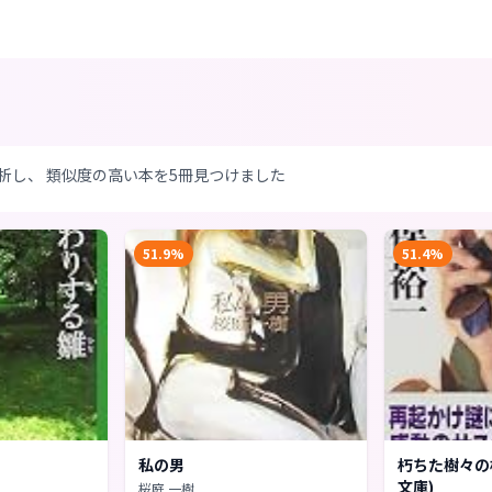
析し、 類似度の高い本を5冊見つけました
51.9%
51.4%
私の男
朽ちた樹々の
文庫)
桜庭 一樹