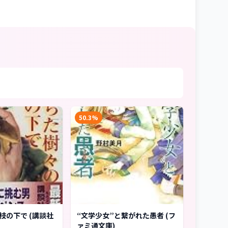
50.3%
枝の下で (講談社
“文学少女”と繋がれた愚者 (フ
ァミ通文庫)