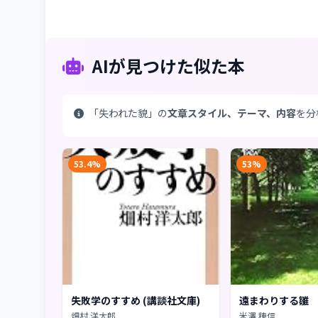
AIが見つけた似た本
「失われた貌」の
文章スタイル、テーマ、内容
を分
53.4%
53%
失敗学のすすめ (講談社文庫)
遠まわりする雛
畑村 洋太郎
米澤 穂信