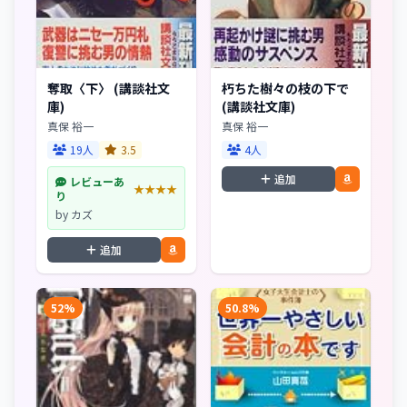
奪取〈下〉 (講談社文
朽ちた樹々の枝の下で
庫)
(講談社文庫)
真保 裕一
真保 裕一
19人
3.5
4人
追加
レビューあ
★★★★
り
by カズ
追加
52%
50.8%