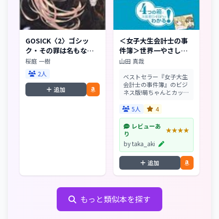
GOSICK〈2〉ゴシッ
＜女子大生会計士の事
ク・その罪は名もなき
件簿＞世界一やさしい
(富士見ミステリー文庫)
会計の本です
桜庭 一樹
山田 真哉
2人
ベストセラー『女子大生
会計士の事件簿』のビジ
追加
ネス版!萌ちゃんとカッキ
ーの書き下ろし小説をモ
チーフに、会計の基本の
5人
4
きを解説!超人気ミステリ
ー『女子大生会計士の事
レビューあ
★★★★
件簿』書き下ろし4編収
り
録。
by taka_aki
追加
もっと類似本を探す