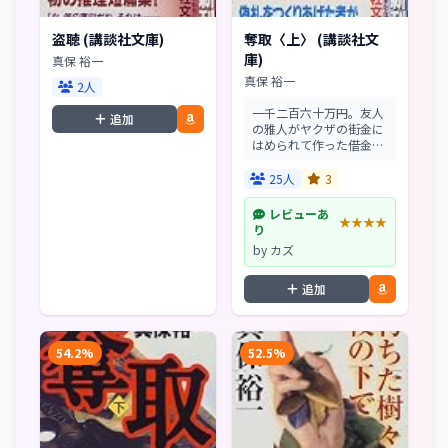
盗聴 (講談社文庫)
奪取〈上〉 (講談社文
庫)
真保 裕一
真保 裕一
2人
一千二百六十万円。友人
追加
の雅人がヤクザの街金に
はめられて作った借金を
返すため、大胆な偽札造
りを二人で実行しようと
25人
3
する道郎・22歳。パソコ
ンや機械に詳しい彼なら
レビューあ
★★★★
ではのアイデアで、大金
り
入手まであと一歩と迫
by カズ
っ...
追加
54.2%
52.5%