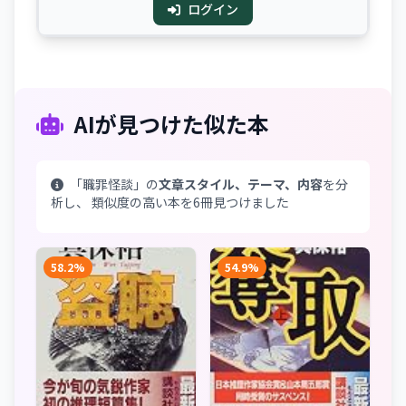
ログイン
AIが見つけた似た本
「職罪怪談」の
文章スタイル、テーマ、内容
を分
析し、 類似度の高い本を6冊見つけました
58.2%
54.9%