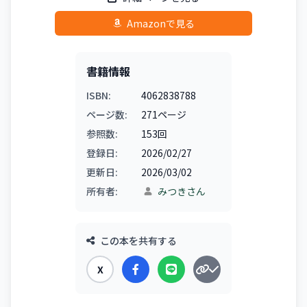
Amazonで見る
書籍情報
ISBN:
4062838788
ページ数:
271ページ
参照数:
153回
登録日:
2026/02/27
更新日:
2026/03/02
所有者:
みつきさん
この本を共有する
X