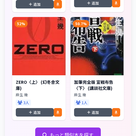
追加
追加
52%
50.7%
ZERO〈上〉 (幻冬舎文
加筆完全版 宣戦布告
庫)
〈下〉 (講談社文庫)
麻生 幾
麻生 幾
3人
1人
追加
追加
もっと類似本を探す