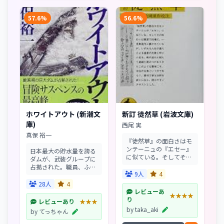
57.6%
56.6%
ホワイトアウト (新潮文
新訂 徒然草 (岩波文庫)
庫)
西尾 実
真保 裕一
『徒然草』の面白さはモ
ンテーニュの『エセー』
日本最大の貯水量を誇る
に似ている。そしてその
ダムが、武装グループに
味わいは簡潔で的確だ。
占拠された。職員、ふも
一見無造作に書かれてい
9人
4
との住民を人質に、要求
るが、いずれも人生の達
は50億円。残された時間
28人
4
人による達意の文章と呼
は24時間!荒れ狂う吹雪
レビューあ
★★★★
ぶに足る。時の流れに耐
をついて、ひとりの男が
り
レビューあり
★★★
えて連綿と読みつがれて
敢然と立ち上がる。同僚
by taka_aki
by てっちゃん
き...
と、かつて自分の過失...