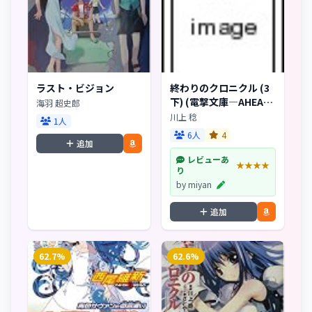
ラスト・ビジョン
終わりのクロニクル (3
下) (電撃文庫―AHEAD
海羽 超史郎
シリーズ (0963))
川上 稔
1人
6人
4
追加
レビューあ
★★★★
り
by miyan
追加
62.7%
62.6%