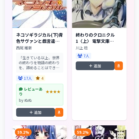
ネコソギラジカル(下)青
終わりのクロニクル
色サヴァンと戯言遣い
1〈上〉 電撃文庫
(講談社ノベルス)
AHEADシリーズ
西尾 維新
川上 稔
7人
「生きている以上、世界
の終わりを物語の終わり
追加
を、諦めることはできな
い」“人類最悪の遊び
人”たる「狐面の男」は
17人
4
「ぼく」こと“戯言遣
い”に断言する。玖渚友
レビューあ
★★★★
との決別。想影真心の暴
り
走。そして、復活する哀
by ぬぬ
川潤....
追加
59.2%
59.2%