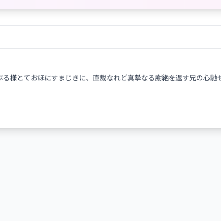
ぶる様とておほにすまじきに、直裁なれど真摯なる謝絶を返す兄の心馳