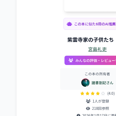
この本に似た6冊のAI推
紫雲寺家の子供たち
宮島礼吏
みんなの評価・レビュー
この本の所有者
諸書劄記さん
(4.0)
1人が登録
218回参照
2026年1月17日に更