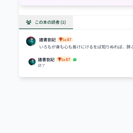
この本の読者 (1)
諸書劄記
Lv.87
いろもが身も心も長けにけるをば知りぬれば、辞
諸書劄記
Lv.87
読了