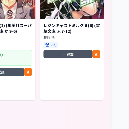
(1) (集英社スーパ
レジンキャストミルク 6 (6) (電
か 9-6)
撃文庫 ふ 7-12)
藤原 祐
2人
追加
り
追加