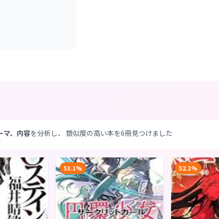
ーマ、内容
を分析し、 類似度の高い本を6冊見つけました
53.1%
52.3%