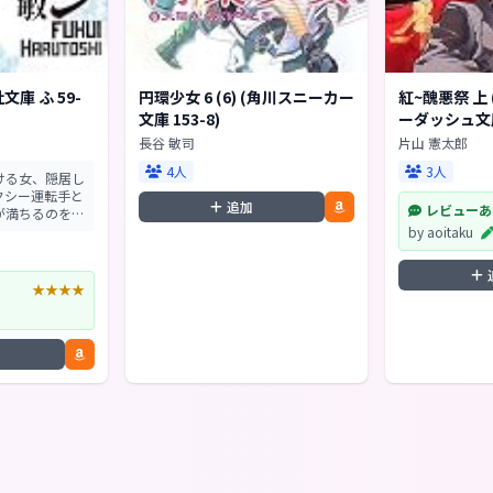
文庫 ふ 59-
円環少女 6 (6) (角川スニーカー
紅~醜悪祭 上 
文庫 153-8)
ーダッシュ文庫 
長谷 敏司
片山 憲太郎
4人
3人
ける女、隠居し
クシー運転手と
追加
レビューあ
が満ちるのを待
傷を持ちなが
by aoitaku
き続けた者たち
あきらめること
、...
★★★★