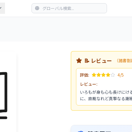
📝 レビュー
（諸書劄
評価:
4/5
レビュー:
いろもが身も心も長けにけ
に、直裁なれど真摯なる謝