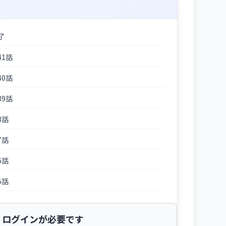
了
41話
40話
39話
8話
7話
6話
5話
ログインが必要です