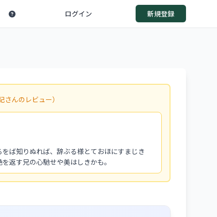
ログイン
新規登録
記さんのレビュー）
るをば知りぬれば、辞ぶる様とておほにすまじき
絶を返す兄の心馳せや美はしきかも。