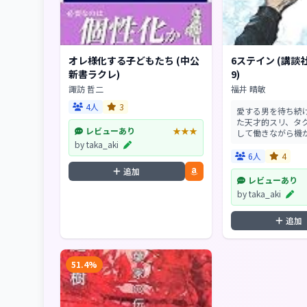
オレ様化する子どもたち (中公
6ステイン (講談社
新書ラクレ)
9)
諏訪 哲二
福井 晴敏
4人
3
愛する男を待ち続
た天才的スリ、タ
レビューあり
★★★
して働きながら機
った工作員。心に
by taka_aki
ら、独り誇りを抱
6人
4
の消せない染み。
追加
を知らない6つの魂が
レビューあり
by taka_aki
追加
51.4%