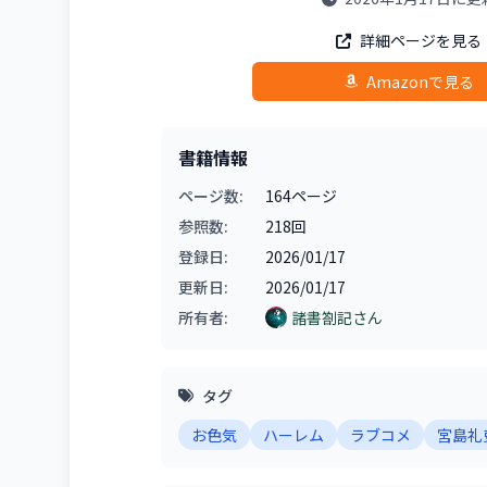
詳細ページを見る
Amazonで見る
書籍情報
ページ数:
164ページ
参照数:
218回
登録日:
2026/01/17
更新日:
2026/01/17
所有者:
諸書劄記さん
タグ
お色気
ハーレム
ラブコメ
宮島礼