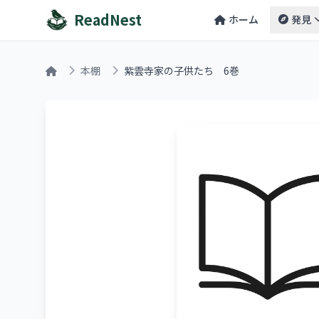
ReadNest
ホーム
発見
本棚
紫雲寺家の子供たち 6巻