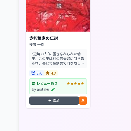
赤朽葉家の伝説
桜庭 一樹
“辺境の人”に置き忘れられた幼
子。この子は村の若夫婦に引き取
られ、長じて製鉄業で財を成した
旧家赤朽葉家に望まれ輿入れし、
赤朽葉家の“千里眼奥様”と呼ばれ
8人
4.3
ることになる。これが、わたしの
祖母である赤朽葉万...
レビューあり
★★★★★
by aoitaku
追加