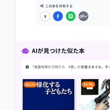
この本を共有する
X
AIが見つけた似た本
「紫雲寺家の子供たち 6巻」の
文章スタイル、テ
56.1%
54.7%