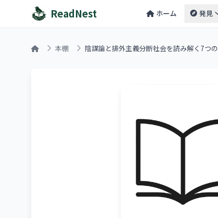
ReadNest
ホーム
発見
本棚
陰謀論と排外主義分断社会を読み解く7つ