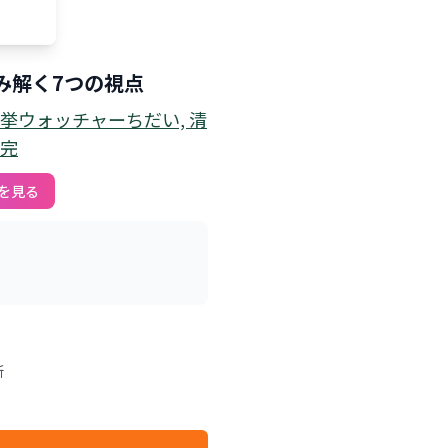
み解く7つの視点
選挙ウォッチャーちだい, 清
野完
を見る
新