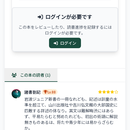
ログインが必要です
この本をレビューしたり、読書進捗を記録するには
ログインが必要です。
ログイン
この本の読者 (1)
諸書劄記
Lv.88
岩波ジュニア新書の一冊なれども、記述は訓童の水
準を超江て、山川出版社や吉川弘文館の大部国史に
匹敵する詳述の体なり。其文は難解晦渋にはあら
ず、平易たらむと努めたれども、初出の術語に解説
無きものあるは、将たや青少年には易からざらむ
か。