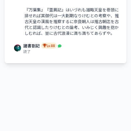
『万葉集』『霊異記』はいづれも雄略天皇を巻頭に
排せれば其御代は一大劃期なりけむとの考察や、推
古天皇の漢風を推察するに奈良朝人は推古朝迄を古
代と認識したりけむとの論考、いみじく興趣を抱か
しむれば、豈に古代浪漫に満ち満ちてあらずや。
諸書劄記
Lv.88
読了