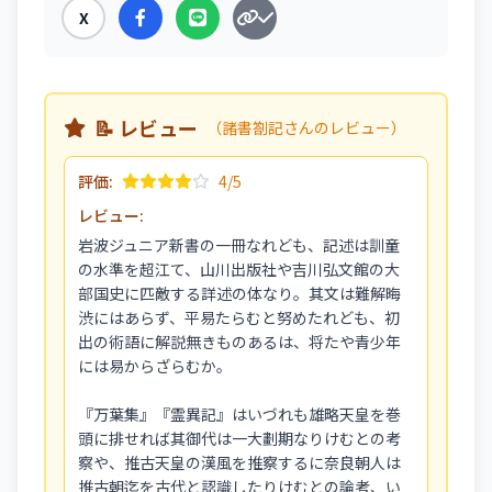
X
📝 レビュー
（諸書劄記さんのレビュー）
評価:
4/5
レビュー:
岩波ジュニア新書の一冊なれども、記述は訓童
の水準を超江て、山川出版社や吉川弘文館の大
部国史に匹敵する詳述の体なり。其文は難解晦
渋にはあらず、平易たらむと努めたれども、初
出の術語に解説無きものあるは、将たや青少年
には易からざらむか。
『万葉集』『霊異記』はいづれも雄略天皇を巻
頭に排せれば其御代は一大劃期なりけむとの考
察や、推古天皇の漢風を推察するに奈良朝人は
推古朝迄を古代と認識したりけむとの論考、い