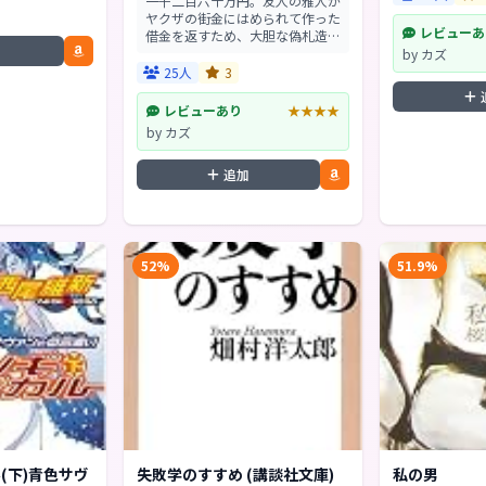
一千二百六十万円。友人の雅人が
ヤクザの街金にはめられて作った
レビューあ
借金を返すため、大胆な偽札造り
を二人で実行しようとする道郎・
by カズ
22歳。パソコンや機械に詳しい
25人
3
彼ならではのアイデアで、大金入
手まであと一歩と迫っ...
レビューあり
★★★★
by カズ
追加
52%
51.9%
(下)青色サヴ
失敗学のすすめ (講談社文庫)
私の男