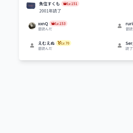
魚住すくも
Lv.151
2001年読了
xxnQ
rur
Lv.153
昔読んだ
昔読
えむえぬ
Ser
Lv.70
昔読んだ
読了