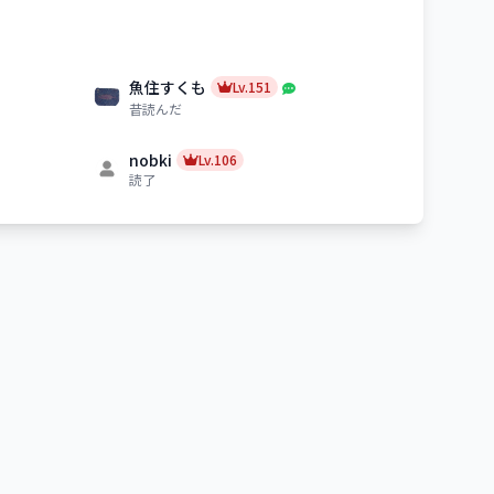
魚住すくも
Lv.151
昔読んだ
nobki
Lv.106
読了