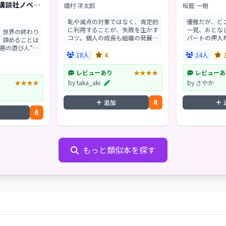
(講談社ノベル
畑村 洋太郎
桜庭 一樹
恥や減点の対象ではなく、肯定的
優雅だが、ど
に利用することが、失敗を生かす
一見、おとな
、世界の終わり
コツ。個人の成長も組織の発展
パートの押入
、諦めることは
も、失敗とのつきあい方で大きく
臭。家族の愛
悪の遊び人”た
違う。さらに新たな創造のヒント
はならない、
18人
4
24人
「ぼく」こ
になり、大きな事故を未然に防ぐ
あるのか?こ
言する。玖渚友
方法も示される―。「失...
た父娘の過去に
心の暴走。そし
レビューあり
★★★★
レビューあ
..
★★★★
by taka_aki
by さやか
追加
もっと類似本を探す