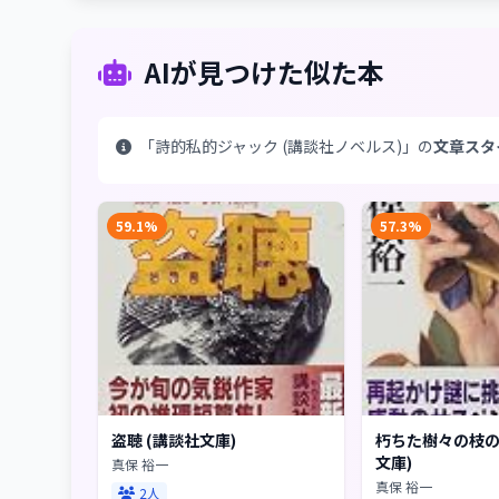
AIが見つけた似た本
「詩的私的ジャック (講談社ノベルス)」の
文章スタ
59.1%
57.3%
盗聴 (講談社文庫)
朽ちた樹々の枝の
文庫)
真保 裕一
真保 裕一
2人