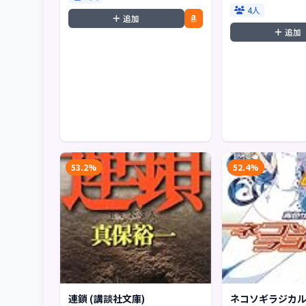
4人
追加
追加
53.2%
52.4%
連鎖 (講談社文庫)
ネコソギラジカル