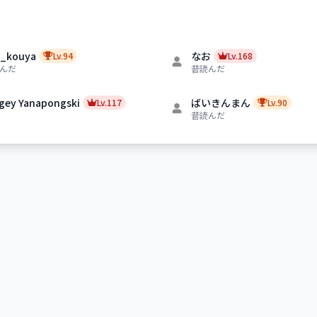
i_kouya
なお
Lv.94
Lv.168
んだ
昔読んだ
gey Yanapongski
ばいきんまん
Lv.117
Lv.90
昔読んだ