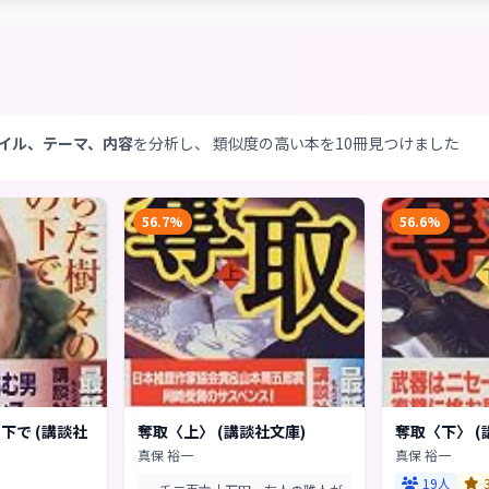
イル、テーマ、内容
を分析し、 類似度の高い本を10冊見つけました
56.7%
56.6%
下で (講談社
奪取〈上〉 (講談社文庫)
奪取〈下〉 (
真保 裕一
真保 裕一
19人