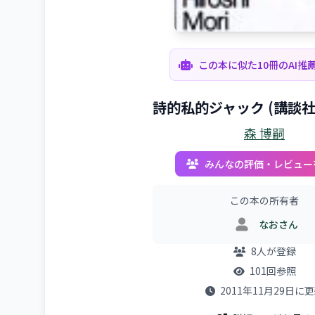
この本に似た10冊のAI推
詩的私的ジャック (講談社
森 博嗣
みんなの評価・レビュー
この本の所有者
なおさん
8人が登録
101回参照
2011年11月29日に