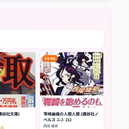
54.4%
講談社文庫)
零崎曲識の人間人間 (講談社ノ
ベルス ニJ- 21)
西尾 維新
3.5