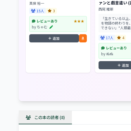
ァンと戯言遣い 
真保 裕一
ス)
西尾 維新
15人
3
「生きている以上
レビューあり
★★★
を物語の終わりを
by ちゃむ
できない」“人類最
る「狐面の男」は
と“戯言遣い”に断
17人
4
追加
との決別。想影真
て、復活する哀川潤..
レビューあり
by ぬぬ
追加
この本の読者 (8)