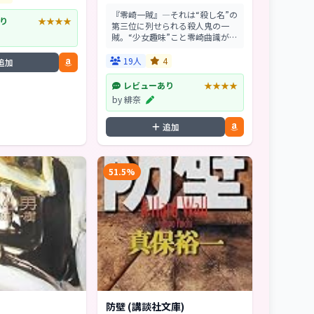
『零崎一賊』―それは“殺し名”の
り
★★★★
第三位に列せられる殺人鬼の一
賊。“少女趣味”こと零崎曲識が、
一賊に忍び寄る危機を察知し、つ
いに表舞台に現れた。一賊の結束
19人
4
追加
はどうなるのか。“音使い”零崎曲
識の闘いが今、始...
レビューあり
★★★★
by 緋奈
追加
51.5%
防壁 (講談社文庫)