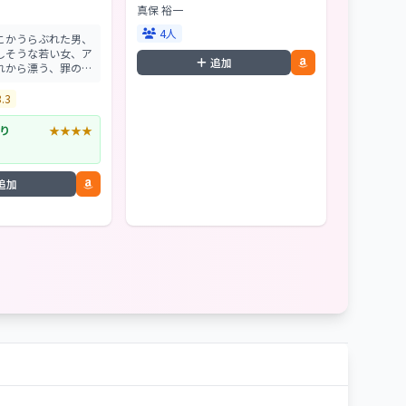
真保 裕一
4人
こかうらぶれた男、
しそうな若い女、ア
追加
れから漂う、罪の異
とはなにか、超えて
人と獣の境はどこに
3.3
の世の裂け目に堕ち
遡る―...
り
★★★★
追加