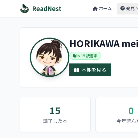
ReadNest
ホーム
発見
HORIKAWA me
Lv.15 読書家
本棚を見る
15
0
読了した本
今年読ん