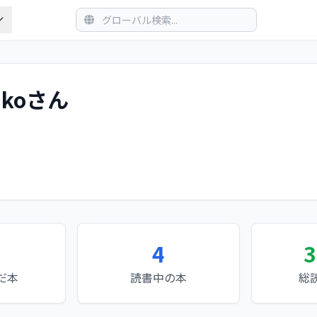
ikoさん
4
3
だ本
読書中の本
総