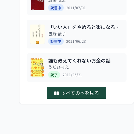
(PHP新書)
斎藤 茂太
読書中
2011/07/01
「いい人」をやめると楽になる―
敬友録 (祥伝社黄金文庫)
曽野 綾子
読書中
2011/06/23
誰も教えてくれないお金の話
うだひろえ
読了
2011/06/21
すべての本を見る