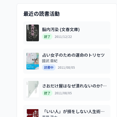
最近の読書活動
脳内汚染 (文春文庫)
読了
2011/12/22
占い女子のための運命のトリセツ
國武 亜紀
読書中
2011/08/05
さおだけ屋はなぜ潰れないのか?
身近な疑問からはじめる会計学 (光
読了
2011/08/05
文社新書)
「いい人」が損をしない人生術