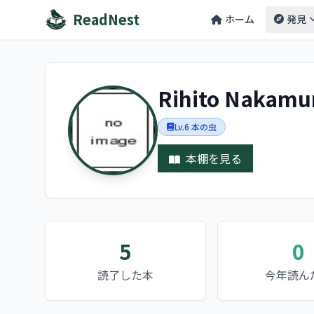
ReadNest
ホーム
発見
Rihito Nakam
Lv.6 本の虫
本棚を見る
5
0
読了した本
今年読ん