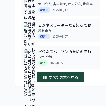
ント実践入門
太田真人, 宮脇峻平, 西見公宏, 後藤勇輝,
阿田木勇八
読書中
2025/09/17
ビジネスリーダーなら知っておき
たい決算書＆ビジネス数字の活用
斎藤正喜
100の法則
読書中
2025/09/07
ビジネスパーソンのための使われ
続けるダッシュボードづくりの教
八木 幹雄
科書
読了
2025/08/21
すべての本を見る