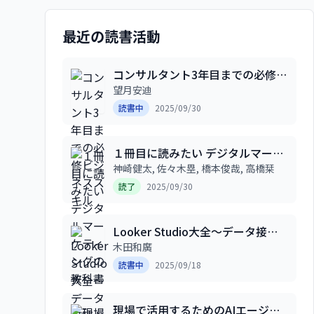
最近の読書活動
コンサルタント3年目までの必修ビ
ジネススキル
望月安迪
読書中
2025/09/30
１冊目に読みたい デジタルマーケ
ティングの教科書
神崎健太, 佐々木塁, 橋本俊哉, 高橋栞
読了
2025/09/30
Looker Studio大全〜データ接続
からダッシュボードまで徹底解
木田和廣
説〜
読書中
2025/09/18
現場で活用するためのAIエージェ