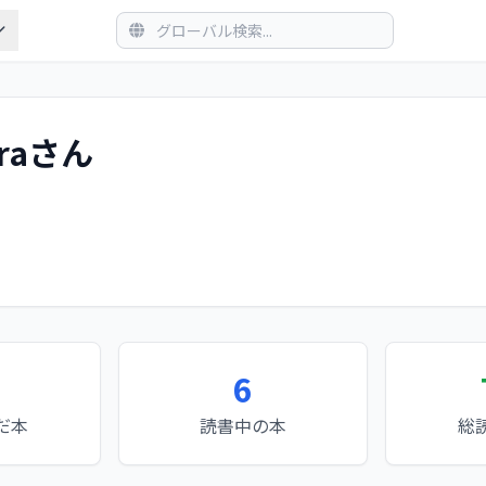
uraさん
6
だ本
読書中の本
総