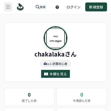
ログイン
新規登録
検索
メニューを開く
chakalakaさん
Lv.1 読書初心者
本棚を見る
0
0
読了した本
今年読んだ本