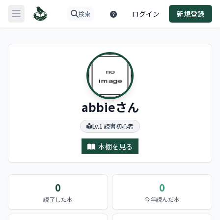
ログイン
新規登録
検索
メニューを開く
abbieさん
Lv.1 読書初心者
本棚を見る
0
0
読了した本
今年読んだ本