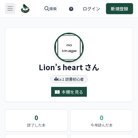
ログイン
新規登録
検索
メニューを開く
Lion’s heart さん
Lv.1 読書初心者
本棚を見る
0
0
読了した本
今年読んだ本