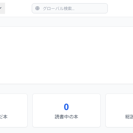
0
だ本
読書中の本
総