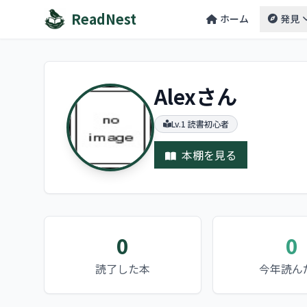
ReadNest
ホーム
発見
Alexさん
Lv.1 読書初心者
本棚を見る
0
0
読了した本
今年読ん