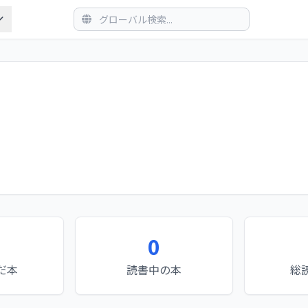
0
だ本
読書中の本
総