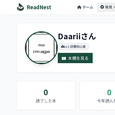
ReadNest
ホーム
発見
Daariiさん
Lv.1 読書初心者
本棚を見る
0
0
読了した本
今年読ん