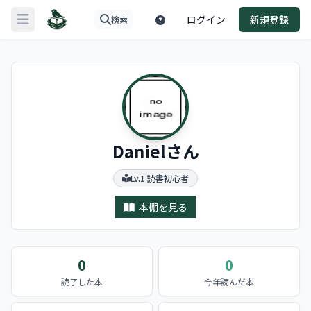
ログイン
新規登録
検索
メニューを開く
Danielさん
Lv.1 読書初心者
本棚を見る
0
0
読了した本
今年読んだ本