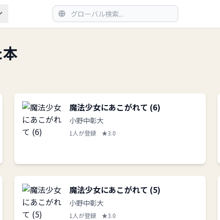
た本
魔法少女にあこがれて (6)
小野中彰大
1人が登録
★3.0
魔法少女にあこがれて (5)
小野中彰大
1人が登録
★3.0