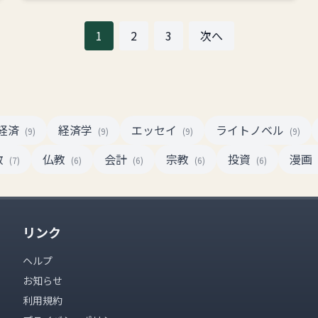
1
2
3
次へ
経済
経済学
エッセイ
ライトノベル
(9)
(9)
(9)
(9)
教
仏教
会計
宗教
投資
漫画
(7)
(6)
(6)
(6)
(6)
リンク
ヘルプ
お知らせ
利用規約