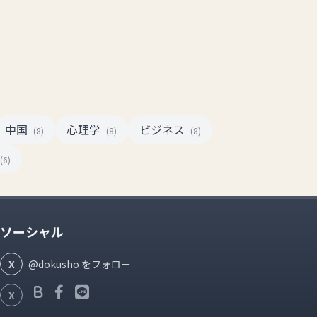
中国
心理学
ビジネス
(8)
(8)
(8)
(6)
ソーシャル
X
@dokusho をフォロー
X