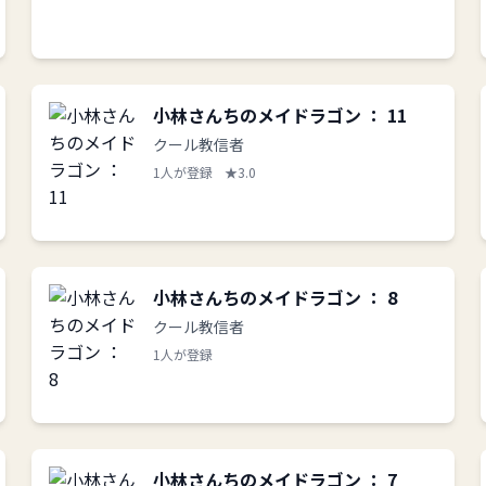
小林さんちのメイドラゴン ： 11
クール教信者
1人が登録
★3.0
小林さんちのメイドラゴン ： 8
クール教信者
1人が登録
小林さんちのメイドラゴン ： 7