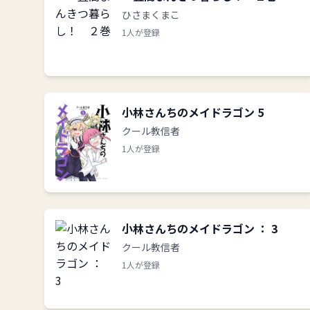
ひさまくまこ
1人が登録
小林さんちのメイドラゴン 5
クール教信者
1人が登録
小林さんちのメイドラゴン ： 3
クール教信者
1人が登録