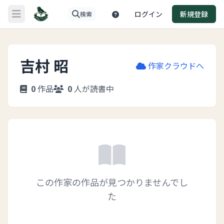
ログイン
新規登録
検索
メニューを開く
吉村 昭
作家クラウドへ
0
作品
0
人が読書中
この作家の作品が見つかりませんでし
た