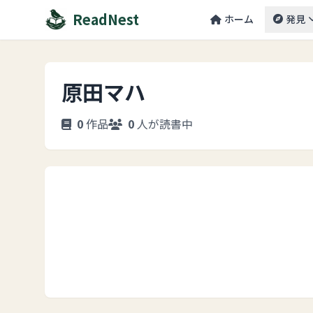
ReadNest
ホーム
発見
原田マハ
0
作品
0
人が読書中