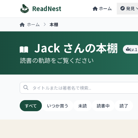
ReadNest
ホーム
発見
ホーム
本棚
Jack さんの本棚
Lv.1
読書の軌跡をご覧ください
すべて
いつか買う
未読
読書中
読了