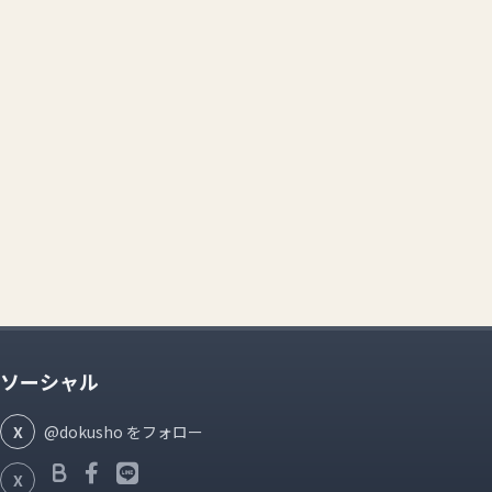
ソーシャル
X
@dokusho をフォロー
X