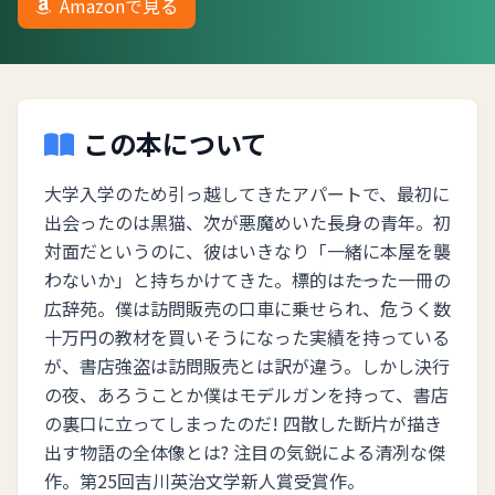
Amazonで見る
この本について
大学入学のため引っ越してきたアパートで、最初に
出会ったのは黒猫、次が悪魔めいた長身の青年。初
対面だというのに、彼はいきなり「一緒に本屋を襲
わないか」と持ちかけてきた。標的は――たった一冊の
広辞苑。僕は訪問販売の口車に乗せられ、危うく数
十万円の教材を買いそうになった実績を持っている
が、書店強盗は訪問販売とは訳が違う。しかし決行
の夜、あろうことか僕はモデルガンを持って、書店
の裏口に立ってしまったのだ! 四散した断片が描き
出す物語の全体像とは? 注目の気鋭による清冽な傑
作。第25回吉川英治文学新人賞受賞作。