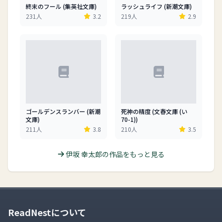
終末のフール (集英社文庫)
ラッシュライフ (新潮文庫)
231人
3.2
219人
2.9
ゴールデンスランバー (新潮
死神の精度 (文春文庫 (い
文庫)
70-1))
211人
3.8
210人
3.5
伊坂 幸太郎の作品をもっと見る
ReadNestについて