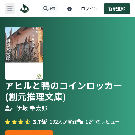
ログイン
新規登録
検索
メニューを開く
アヒルと鴨のコインロッカー
(創元推理文庫)
伊坂 幸太郎
3.7
192人が登録
12件のレビュー