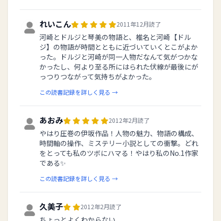
れいこん
2011年12月読了
河崎とドルジと琴美の物語と、椎名と河崎【ドル
ジ】の物語が時間とともに近づいていくとこがよか
った。ドルジと河崎が同一人物だなんて気がつかな
かったし、何より至る所にはられた伏線が最後にが
っつりつながって気持ちがよかった。
この読書記録を詳しく見る →
あおみ
2012年2月読了
やはり圧巻の伊坂作品！人物の魅力、物語の構成、
時間軸の操作、ミステリー小説としての衝撃。どれ
をとっても私のツボにハマる！やはり私のNo.1作家
である✨
この読書記録を詳しく見る →
久美子
2012年2月読了
ちょっとよくわからない