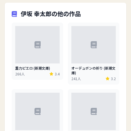
伊坂 幸太郎の他の作品
重力ピエロ (新潮文庫)
オーデュボンの祈り (新潮文
庫)
266人
3.4
241人
3.2