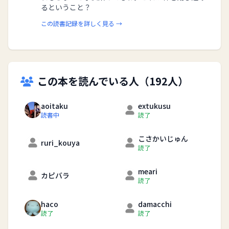
るということ？
この読書記録を詳しく見る →
この本を読んでいる人（192人）
aoitaku
extukusu
読書中
読了
こさかいじゅん
ruri_kouya
読了
meari
カピバラ
読了
haco
damacchi
読了
読了