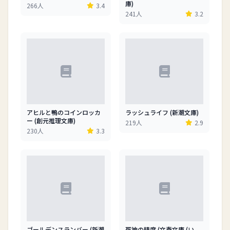
庫)
266人
3.4
241人
3.2
アヒルと鴨のコインロッカ
ラッシュライフ (新潮文庫)
ー (創元推理文庫)
219人
2.9
230人
3.3
ゴールデンスランバー (新潮
死神の精度 (文春文庫 (い