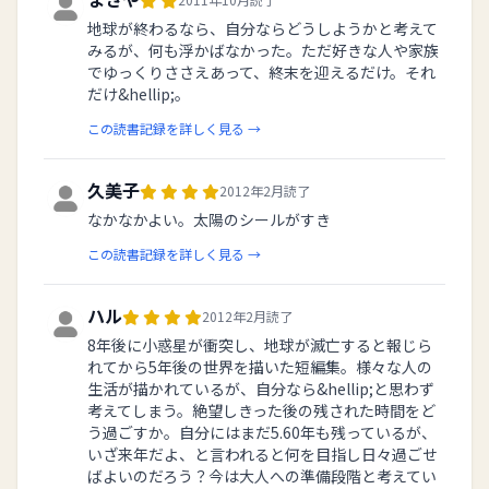
地球が終わるなら、自分ならどうしようかと考えて
みるが、何も浮かばなかった。ただ好きな人や家族
でゆっくりささえあって、終末を迎えるだけ。それ
だけ&hellip;。
この読書記録を詳しく見る →
久美子
2012年2月読了
なかなかよい。太陽のシールがすき
この読書記録を詳しく見る →
ハル
2012年2月読了
8年後に小惑星が衝突し、地球が滅亡すると報じら
れてから5年後の世界を描いた短編集。様々な人の
生活が描かれているが、自分なら&hellip;と思わず
考えてしまう。絶望しきった後の残された時間をど
う過ごすか。自分にはまだ5.60年も残っているが、
いざ来年だよ、と言われると何を目指し日々過ごせ
ばよいのだろう？今は大人への準備段階と考えてい