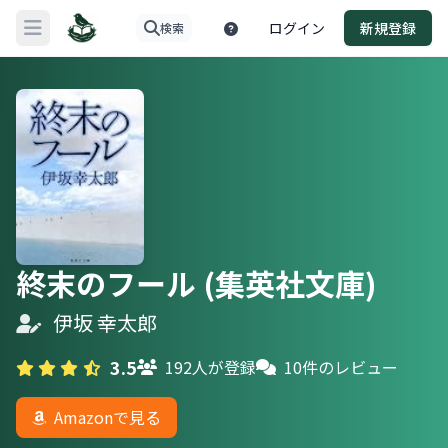
ログイン
新規登録
検索
メニューを開く
終末のフール (集英社文庫)
伊坂 幸太郎
3.5
192人が登録
10件のレビュー
Amazonで見る