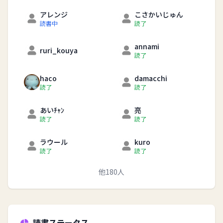
アレンジ
こさかいじゅん
読書中
読了
annami
ruri_kouya
読了
haco
damacchi
読了
読了
あいﾁｬﾝ
亮
読了
読了
ラウール
kuro
読了
読了
他180人
読書ステータス