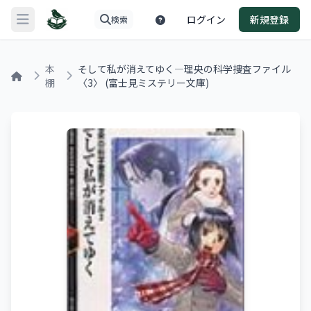
ログイン
新規登録
検索
メニューを開く
本
そして私が消えてゆく―理央の科学捜査ファイル
棚
〈3〉 (富士見ミステリー文庫)