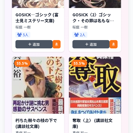
GOSICK―ゴシック (富
GOSICK〈2〉ゴシッ
士見ミステリー文庫)
ク・その罪は名もなき
(富士見ミステリー文庫)
桜庭 一樹
桜庭 一樹
5人
2人
追加
追加
55.5%
55.5%
朽ちた樹々の枝の下で
奪取〈上〉 (講談社文
(講談社文庫)
庫)
真保 裕一
真保 裕一