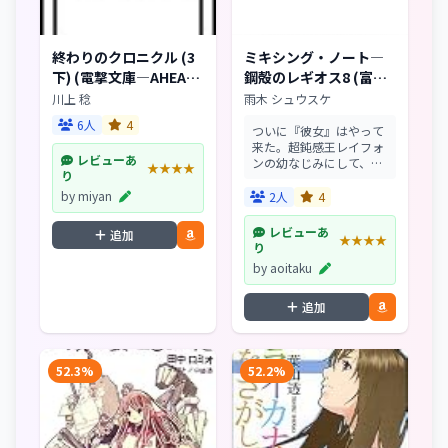
終わりのクロニクル (3
ミキシング・ノート―
下) (電撃文庫―AHEAD
鋼殻のレギオス8 (富士
シリーズ (0963))
見ファンタジア文庫
川上 稔
雨木 シュウスケ
143-13)
6人
4
ついに『彼女』はやって
来た。超鈍感王レイフォ
レビューあ
ンの幼なじみにして、
★★★★
り
『本妻』と噂される、リ
ーリン・マーフェス。二
by miyan
2人
4
人きりで過ごすのは本当
に久しぶりで、リーリン
レビューあ
追加
★★★★
にとっては何よりも待ち
り
望んでいたことのはずだ
by aoitaku
った...
追加
52.3%
52.2%