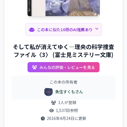
この本に似た10冊のAI推薦あり
そして私が消えてゆく―理央の科学捜査
ファイル〈3〉 (富士見ミステリー文庫)
みんなの評価・レビューを見る
この本の所有者
魚住すくもさん
1人が登録
1,537回参照
2016年4月24日に更新