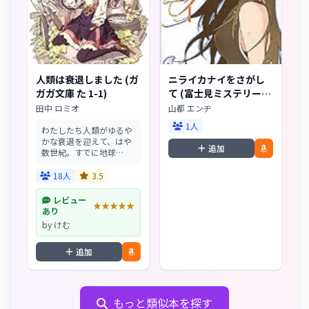
人類は衰退しました (ガ
ニライカナイをさがし
ガガ文庫 た 1-1)
て (富士見ミステリー文
庫)
田中 ロミオ
山都 エンヂ
1人
わたしたち人類がゆるや
かな衰退を迎えて、はや
追加
数世紀。すでに地球
は“妖精さん”のものだっ
たりします。平均身長10
18人
3.5
センチで3頭身、高い知
能を持ち、お菓子が大好
レビュー
★★★★★
きな妖精さんたち。わた
あり
しは、そんな妖精さんと
by けむ
人...
追加
もっと類似本を探す