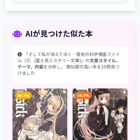
AIが見つけた似た本
「そして私が消えてゆく―理央の科学捜査ファイ
ル〈3〉 (富士見ミステリー文庫)」の
文章スタイル、
テーマ、内容
を分析し、 類似度の高い本を10冊見つ
けました
60.3%
56.9%