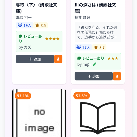
奪取〈下〉 (講談社文
川の深さは (講談社文
庫)
庫)
真保 裕一
福井 晴敏
19人
3.5
「彼女を守る。それがお
れの任務だ」傷だらけ
レビューあ
で、追手から逃げ延びて
★★★★
り
きた少年。彼の中に忘れ
ていた熱いたぎりを見た
by カズ
17人
3.7
元警官は、少年を匿い、
底なしの川に引き込まれ
レビューあり
★★★
追加
てゆく。やがて浮かび上
by m@i
がる敵の正体。風化しか
けた...
追加
53.1%
52.6%