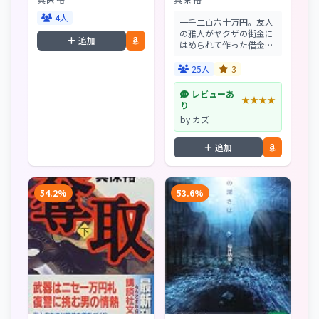
4人
一千二百六十万円。友人
の雅人がヤクザの街金に
追加
はめられて作った借金を
返すため、大胆な偽札造
りを二人で実行しようと
25人
3
する道郎・22歳。パソコ
ンや機械に詳しい彼なら
レビューあ
★★★★
ではのアイデアで、大金
り
入手まであと一歩と迫
by カズ
っ...
追加
54.2%
53.6%