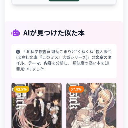
AIが見つけた似た本
「JC科学捜査官 雛菊こまりと“くねくね”殺人事件
(宝島社文庫 『このミス』大賞シリーズ)」の
文章スタ
イル、テーマ、内容
を分析し、 類似度の高い本を10
冊見つけました
62.5%
57.9%