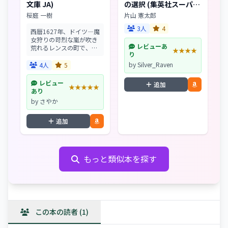
文庫 JA)
の選択 (集英社スーパー
ダッシュ文庫)
桜庭 一樹
片山 憲太郎
3人
4
西暦1627年、ドイツ―魔
女狩りの苛烈な嵐が吹き
レビューあ
荒れるレンスの町で、10
★★★★
り
歳の少女マリーは“アン
チ・キリスト”に出会っ
by Silver_Raven
4人
5
た...。西暦2022年、シン
ガポール―3Dアーティス
レビュー
追加
★★★★★
トの青年ディッキーは、
あり
ゴシック...
by さやか
追加
もっと類似本を探す
この本の読者 (1)