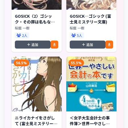
GOSICK〈2〉ゴシッ
GOSICK―ゴシック (富
ク・その罪は名もなき
士見ミステリー文庫)
(富士見ミステリー文庫)
桜庭 一樹
桜庭 一樹
2人
5人
追加
追加
56.5%
55.5%
ニライカナイをさがし
＜女子大生会計士の事
て (富士見ミステリー文
件簿＞世界一やさしい