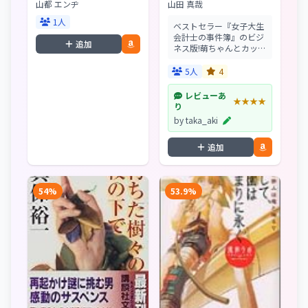
庫)
会計の本です
山都 エンヂ
山田 真哉
1人
ベストセラー『女子大生
会計士の事件簿』のビジ
追加
ネス版!萌ちゃんとカッキ
ーの書き下ろし小説をモ
チーフに、会計の基本の
5人
4
きを解説!超人気ミステリ
ー『女子大生会計士の事
レビューあ
★★★★
件簿』書き下ろし4編収
り
録。
by taka_aki
追加
54%
53.9%