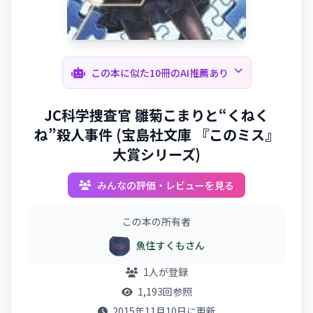
この本に似た10冊のAI推薦あり
JC科学捜査官 雛菊こまりと“くねく
ね”殺人事件 (宝島社文庫 『このミス』
大賞シリーズ)
みんなの評価・レビューを見る
この本の所有者
魚住すくもさん
1人が登録
1,193回参照
2015年11月10日に更新