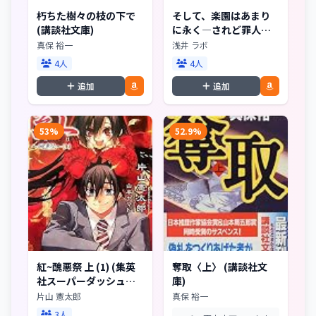
朽ちた樹々の枝の下で
そして、楽園はあまり
(講談社文庫)
に永く―されど罪人は
竜と踊る〈5〉 (角川ス
真保 裕一
浅井 ラボ
ニーカー文庫)
4人
4人
追加
追加
53%
52.9%
紅~醜悪祭 上 (1) (集英
奪取〈上〉 (講談社文
社スーパーダッシュ文
庫)
庫 か 9-6)
片山 憲太郎
真保 裕一
3人