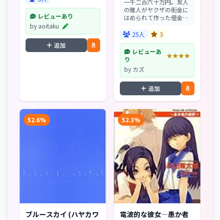
一千二百六十万円。友人
の雅人がヤクザの街金に
レビューあり
はめられて作った借金を
返すため、大胆な偽札造
by aoitaku
りを二人で実行しようと
25人
3
する道郎・22歳。パソコ
追加
ンや機械に詳しい彼なら
レビューあ
★★★★
ではのアイデアで、大金
り
入手まであと一歩と迫
by カズ
っ...
追加
52.6%
52.3%
ブルースカイ (ハヤカワ
電波的な彼女―愚か者