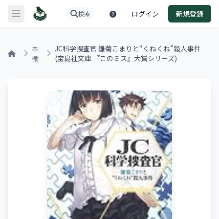
ログイン
新規登録
検索
メニューを開く
本
JC科学捜査官 雛菊こまりと“くねくね”殺人事件
棚
(宝島社文庫 『このミス』大賞シリーズ)