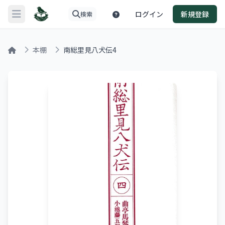
ログイン
新規登録
検索
メニューを開く
本棚
南総里見八犬伝4