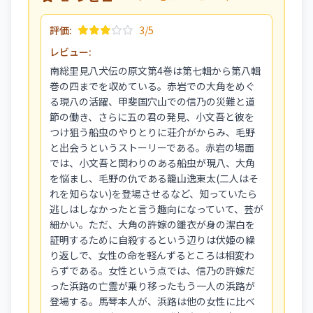
評価:
3/5
レビュー:
南総里見八犬伝の原文第4巻は第七輯から第八輯
巻の四までを収めている。赤岩での大角をめぐ
る現八の活躍、甲斐国穴山での信乃の災難と道
節の働き、さらに五の君の発見、小文吾と彼を
つけ狙う船虫のやりとりに荘介がからみ、毛野
と出会うというストーリーである。赤岩の場面
では、小文吾と関わりのある船虫が現八、大角
を悩まし、毛野の仇である籠山逸東太(二人はそ
れを知らない)を登場させるなど、知っていたら
逃しはしなかったと言う趣向になっていて、芸が
細かい。ただ、大角の許嫁の雛衣が身の潔白を
証明するために自殺するという辺りは伏姫の繰
り返しで、女性の命を軽んずるところは相変わ
らずである。女性という点では、信乃の許嫁だ
った浜路の亡霊が乗り移ったもう一人の浜路が
登場する。馬琴本人が、浜路は他の女性に比べ