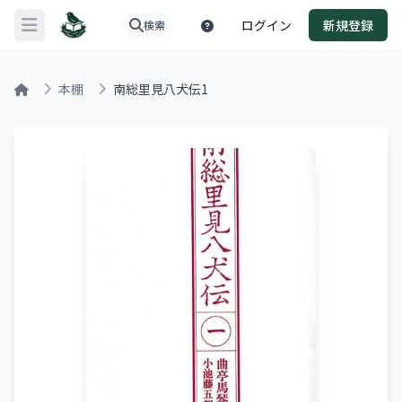
ログイン
新規登録
検索
メニューを開く
本棚
南総里見八犬伝1