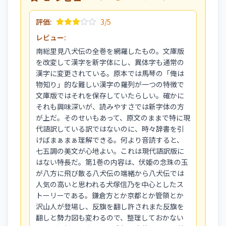
評価:
3/5
レビュー:
南総里見八犬伝の全巻を網羅したもの。文庫版
を改変して漢字を新字体にし、異体字も通常の
漢字に変更されている。原本では馬琴の「俺は
物知り」的な難しい漢字の羅列が一つの特徴で
文庫版ではそれを保存していたらしい。確かに
それも興味深いが、読みやすさでは新字体の方
が上だ。そのせいもあって、原文のままで特に現
代語訳している訳ではないのに、時々辞書を引
けばまぁまぁ理解できる。何より音読すると、
七五調の美文が心地よい。これは現代語訳版に
はない特長だ。第1巻の内容は、伏姫の念珠の玉
が八方に飛び散る八犬伝の端緒から八犬伝では
人気の高いと思われる犬塚信乃を中心としたス
トーリーである。鎌倉方とか京都とか管領とか
沢山人が登場し、反旗を翻し許されまた反旗を
翻しと勢力図も変わるので、整理しておかない