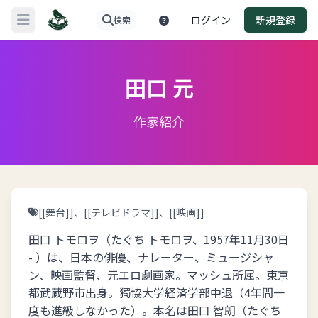
ログイン
新規登録
検索
メニューを開く
田口 元
作家紹介
[[舞台]]、[[テレビドラマ]]、[[映画]]
田口 トモロヲ（たぐち トモロヲ、1957年11月30日
- ）は、日本の俳優、ナレーター、ミュージシャ
ン、映画監督、元エロ劇画家。マッシュ所属。東京
都武蔵野市出身。獨協大学経済学部中退（4年間一
度も進級しなかった）。本名は田口 智朗（たぐち