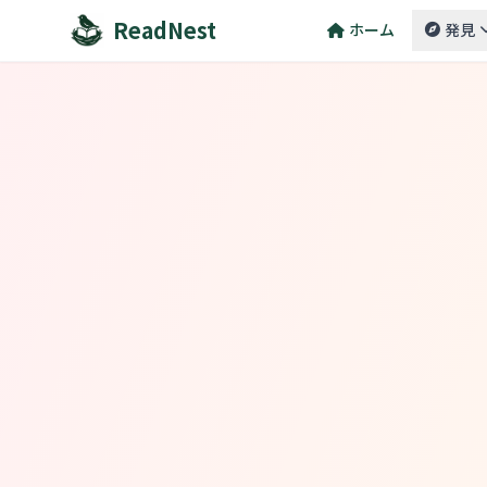
ReadNest
ReadNest
ホーム
発見